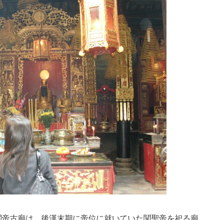
関帝古廟は、後漢末期に帝位に就いていた関聖帝を祀る廟