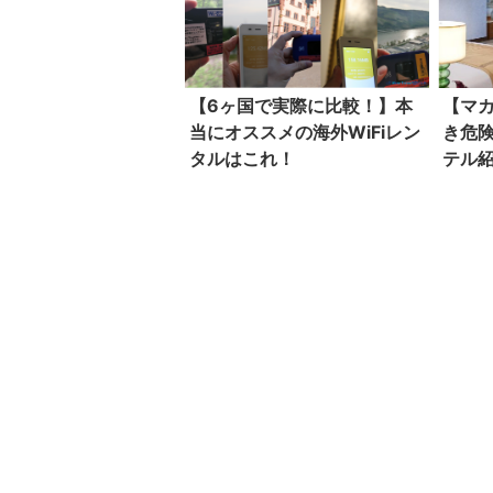
【6ヶ国で実際に比較！】本
【マ
当にオススメの海外WiFiレン
き危
タルはこれ！
テル