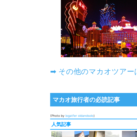
マカオ旅行者の必読記事
(Photo by
logatfer
oldandsolo
)
人気記事