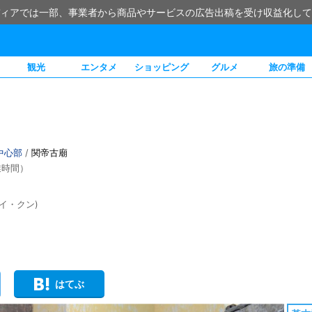
ィアでは一部、事業者から商品やサービスの広告出稿を受け収益化して
観光
エンタメ
ショッピング
グルメ
旅の準備
中心部
/
関帝古廟
業時間）
イ・クン)
はてぶ