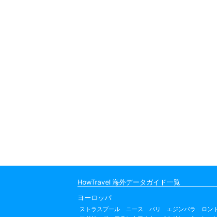
HowTravel 海外データガイド一覧
ヨーロッパ
ストラスブール
ニース
パリ
エジンバラ
ロン