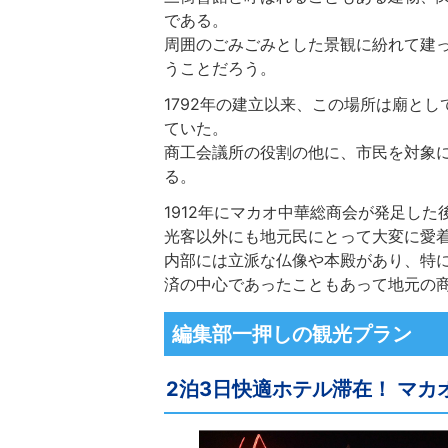
である。
周囲のごみごみとした景観に紛れて建
うことだろう。
1792年の建立以来、この場所は廟と
ていた。
商工会議所の役割の他に、市民を対象
る。
1912年にマカオ中華総商会が発足し
光客以外にも地元民にとって大変に愛
内部には立派な仏像や本殿があり、特
済の中心であったこともあって地元の
編集部一押しの観光プラン
2泊3日快適ホテル滞在！ マカ