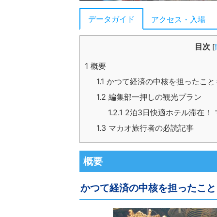
データガイド
アクセス・入場
目次
[
1
概要
1.1
かつて経済の中核を担ったこと
1.2
編集部一押しの観光プラン
1.2.1
2泊3日快適ホテル滞在！
1.3
マカオ旅行者の必読記事
概要
かつて経済の中核を担ったこと