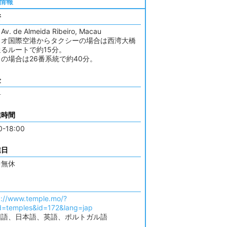
情報
所
 Av. de Almeida Ribeiro, Macau
カオ国際空港からタクシーの場合は西湾大橋
るルートで約15分。
の場合は26番系統で約40分。
金
料
業時間
0-18:00
業日
中無休
p://www.temple.mo/?
=temples&id=172&lang=jap
国語、日本語、英語、ポルトガル語