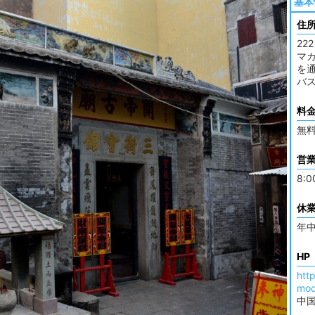
基本
住
222
マ
を通
バス
料
無
営
8:0
休
年
HP
htt
mod
中