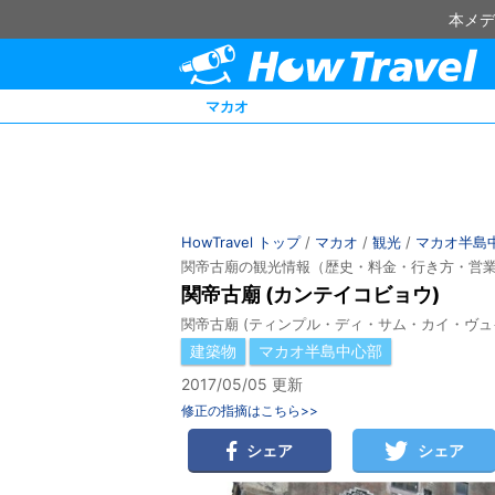
本メデ
マカオ
HowTravel トップ
/
マカオ
/
観光
/
マカオ半島
関帝古廟の観光情報（歴史・料金・行き方・営
関帝古廟 (カンテイコビョウ)
関帝古廟 (ティンプル・ディ・サム・カイ・ヴュ
建築物
マカオ半島中心部
2017/05/05 更新
修正の指摘はこちら>>
シェア
シェア