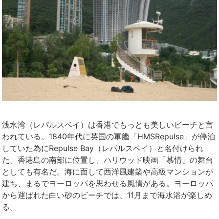
浅水湾（レパルスベイ）は香港でもっとも美しいビーチと言
われている。1840年代に英国の軍艦「HMSRepulse」が停泊
していた為にRepulse Bay（レパルスベイ）と名付けられ
た。香港島の南部に位置し、ハリウッド映画「慕情」の舞台
としても有名だ。海に面して西洋風建築や高級マンションが
建ち、まるでヨーロッパを思わせる風情がある。ヨーロッパ
から運ばれた白い砂のビーチでは、11月まで海水浴が楽しめ
る。