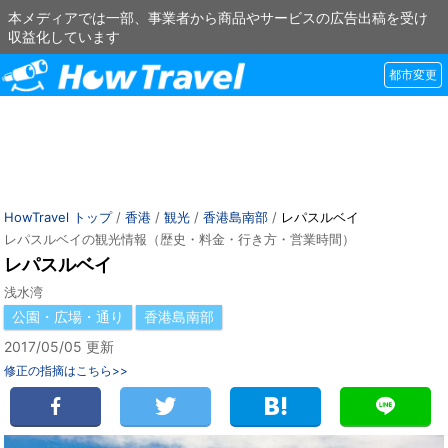
本メディアでは一部、事業者から商品やサービスの広告出稿を受け
収益化しています
都市変更
HowTravel トップ
/
香港
/
観光
/
香港島南部
/
レパスルベイ
レパスルベイの観光情報（歴史・料金・行き方・営業時間）
レパスルベイ
浅水湾
公園・広場・通り
香港島南部
2017/05/05 更新
修正の指摘はこちら>>