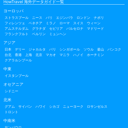
HowTravel 海外データガイド一覧
ヨーロッパ
ストラスブール
ニース
パリ
エジンバラ
ロンドン
ナポリ
フィレンツェ
ベネチア
ミラノ
ローマ
スイス
ウィーン
アムステルダム
グラナダ
セビリア
バルセロナ
マドリード
フランクフルト
ベルリン
ミュンヘン
アジア
日本
デリー
ジャカルタ
バリ
シンガポール
ソウル
釜山
バンコク
台北
香港
上海
北京
マカオ
マニラ
ハノイ
ホーチミン
クアラルンプール
中東
イスタンブール
オセアニア
シドニー
北米
グアム
サイパン
ハワイ
シカゴ
ニューヨーク
ロサンゼルス
トロント
中南米
サンパウロ