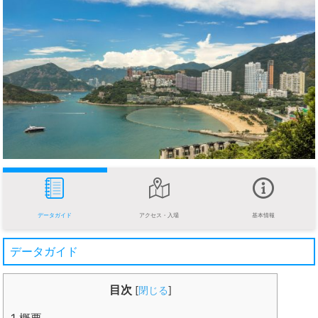
データガイド
アクセス・入場
基本情報
データガイド
目次
[
閉じる
]