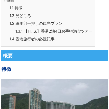
1
概要
1.1
特徴
1.2
見どころ
1.3
編集部一押しの観光プラン
1.3.1
【H.I.S.】香港2泊4日お手頃満喫ツアー
1.4
香港旅行者の必読記事
概要
特徴