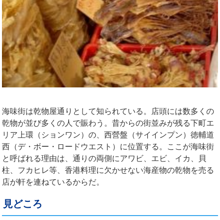
海味街は乾物屋通りとして知られている。店頭には数多くの
乾物が並び多くの人で賑わう。昔からの街並みが残る下町エ
リア上環（ションワン）の、西營盤（サイインプン）徳輔道
西（デ・ボー・ロードウエスト）に位置する。ここが海味街
と呼ばれる理由は、通りの両側にアワビ、エビ、イカ、貝
柱、フカヒレ等、香港料理に欠かせない海産物の乾物を売る
店が軒を連ねているからだ。
見どころ