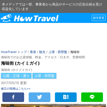
本メディアでは一部、事業者から商品やサービスの広告出稿を受け
収益化しています
都市変更
HowTravel トップ
/
香港
/
観光
/
上環・西營盤
/
海味街
海味街でのお土産情報、料金、アクセス・行き方、営業時間
海味街 (カイミガイ)
海味街 (ホイメイガイ)
公園・広場・通り
上環・西營盤
2017/05/15 更新
修正の指摘はこちら>>