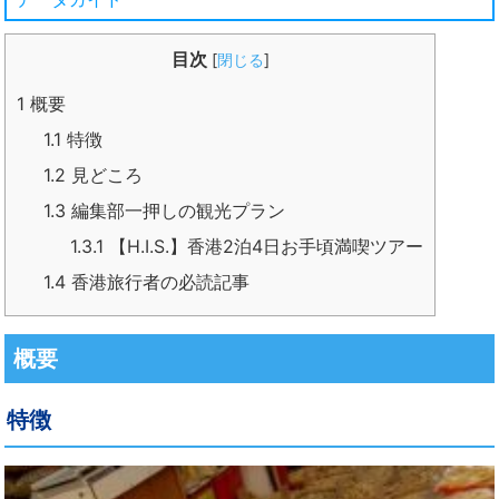
目次
[
閉じる
]
1
概要
1.1
特徴
1.2
見どころ
1.3
編集部一押しの観光プラン
1.3.1
【H.I.S.】香港2泊4日お手頃満喫ツアー
1.4
香港旅行者の必読記事
概要
特徴