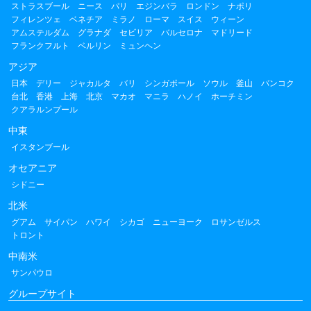
ストラスブール
ニース
パリ
エジンバラ
ロンドン
ナポリ
フィレンツェ
ベネチア
ミラノ
ローマ
スイス
ウィーン
アムステルダム
グラナダ
セビリア
バルセロナ
マドリード
フランクフルト
ベルリン
ミュンヘン
アジア
日本
デリー
ジャカルタ
バリ
シンガポール
ソウル
釜山
バンコク
台北
香港
上海
北京
マカオ
マニラ
ハノイ
ホーチミン
クアラルンプール
中東
イスタンブール
オセアニア
シドニー
北米
グアム
サイパン
ハワイ
シカゴ
ニューヨーク
ロサンゼルス
トロント
中南米
サンパウロ
グループサイト