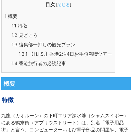
目次
[
閉じる
]
1
概要
1.1
特徴
1.2
見どころ
1.3
編集部一押しの観光プラン
1.3.1
【H.I.S.】香港2泊4日お手頃満喫ツアー
1.4
香港旅行者の必読記事
概要
特徴
九龍（カオルーン）の下町エリア深水埗（シャムスイポー）
にある鴨寮街（アプリウストリート）は、別名「電子用品
街」と言う。コンピューターおよび電子部品の問屋や、電子