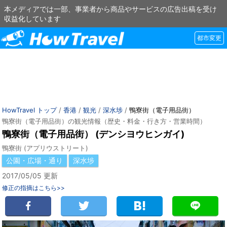
本メディアでは一部、事業者から商品やサービスの広告出稿を受け
収益化しています
都市変更
HowTravel トップ
/
香港
/
観光
/
深水埗
/
鴨寮街（電子用品街）
鴨寮街（電子用品街）の観光情報（歴史・料金・行き方・営業時間）
鴨寮街（電子用品街） (デンシヨウヒンガイ)
鴨寮街 (アプリウストリート)
公園・広場・通り
深水埗
2017/05/05 更新
修正の指摘はこちら>>