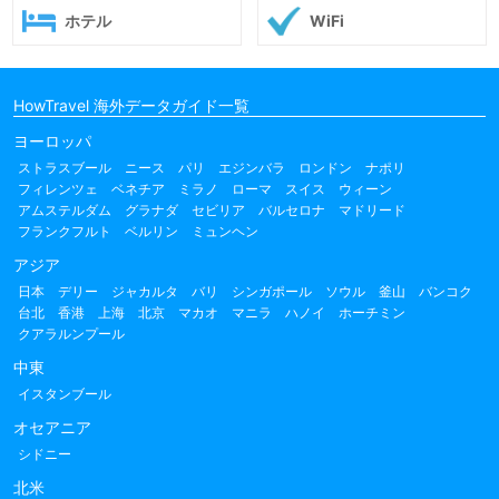
ホテル
WiFi
HowTravel 海外データガイド一覧
ヨーロッパ
ストラスブール
ニース
パリ
エジンバラ
ロンドン
ナポリ
フィレンツェ
ベネチア
ミラノ
ローマ
スイス
ウィーン
アムステルダム
グラナダ
セビリア
バルセロナ
マドリード
フランクフルト
ベルリン
ミュンヘン
アジア
日本
デリー
ジャカルタ
バリ
シンガポール
ソウル
釜山
バンコク
台北
香港
上海
北京
マカオ
マニラ
ハノイ
ホーチミン
クアラルンプール
中東
イスタンブール
オセアニア
シドニー
北米