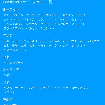
HowTravel 海外データガイド一覧
ヨーロッパ
ストラスブール
ニース
パリ
エジンバラ
ロンドン
ナポリ
フィレンツェ
ベネチア
ミラノ
ローマ
スイス
ウィーン
アムステルダム
グラナダ
セビリア
バルセロナ
マドリード
フランクフルト
ベルリン
ミュンヘン
アジア
日本
デリー
ジャカルタ
バリ
シンガポール
ソウル
釜山
バンコク
台北
香港
上海
北京
マカオ
マニラ
ハノイ
ホーチミン
クアラルンプール
中東
イスタンブール
オセアニア
シドニー
北米
グアム
サイパン
ハワイ
シカゴ
ニューヨーク
ロサンゼルス
トロント
中南米
サンパウロ