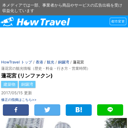
本メディアでは一部、事業者から商品やサービスの広告出稿を受け
収益化しています
都市変更
HowTravel トップ
/
香港
/
観光
/
銅鑼湾
/
蓮花宮
蓮花宮の観光情報（歴史・料金・行き方・営業時間）
蓮花宮 (リンファクン)
建築物
銅鑼湾
2017/05/15 更新
修正の指摘はこちら>>