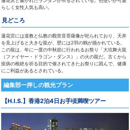
蓮花宮と書かれたランタンが吊るされている。色使いが可愛
らしく女性人気も高い。
見どころ
蓮花宮には道教と仏教の觀世音菩薩像が祀られており、天井
を見上げると大きな龍が、壁には2羽の鶴が描かれている。
この龍は、年に一度の中秋節に行われるお祭り「大坑舞火龍
（ファイヤー・ドラゴン・ダンス）」の火の龍だ。古くから
疫病の根絶を祈る目的で催されてきたお祭りに因んで、健康
にご利益があるとされている。
編集部一押しの観光プラン
【H.I.S.】香港2泊4日お手頃満喫ツアー