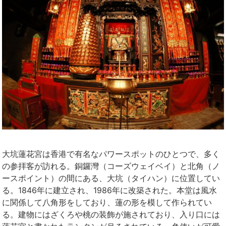
大坑蓮花宮は香港で有名なパワースポットのひとつで、多く
の参拝客が訪れる。銅鑼灣（コーズウェイベイ）と北角（ノ
ースポイント）の間にある、大坑（タイハン）に位置してい
る。1846年に建立され、1986年に改築された。本堂は風水
に関係して八角形をしており、蓮の形を模して作られてい
る。建物にはざくろや桃の装飾が施されており、入り口には