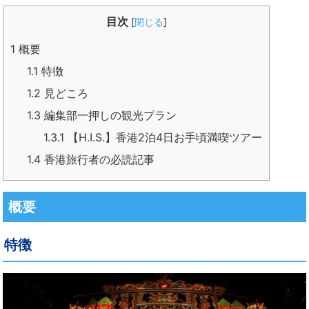
目次
[
閉じる
]
1
概要
1.1
特徴
1.2
見どころ
1.3
編集部一押しの観光プラン
1.3.1
【H.I.S.】香港2泊4日お手頃満喫ツアー
1.4
香港旅行者の必読記事
概要
特徴