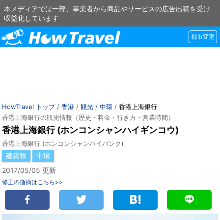
本メディアでは一部、事業者から商品やサービスの広告出稿を受け
収益化しています
都市変更
HowTravel トップ
/
香港
/
観光
/
中環
/
香港上海銀行
香港上海銀行の観光情報（歴史・料金・行き方・営業時間）
香港上海銀行 (ホンコンシャンハイギンコウ)
香港上海銀行 (ホンコンシャンハイバンク)
建築物
中環
2017/05/05 更新
修正の指摘はこちら>>