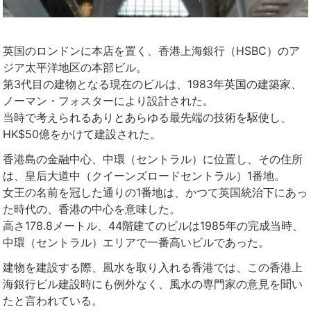
英国のロンドンに本店を置く、香港上海銀行（HSBC）のア
ジア太平洋地区の本部ビル。
第3代目の建物となる現在のビルは、1983年英国の建築家、
ノーマン・フォスターにより設計された。
当時で考えられるありとあらゆる最先端の技術を駆使し、
HK$50億をかけて建設された。
香港島の金融中心、中環（セントラル）に位置し、その住所
は、皇后大道中（クイーンズロードセントラル）1番地。
女王の名前を冠した通りの1番地は、かつて英国統治下にあっ
た時代の、香港の中心を意味した。
高さ178.8メートル、44階建てのビルは1985年の完成当時、
中環（セントラル）エリアで一番高いビルであった。
建物を建設する際、風水を取り入れる香港では、この香港上
海銀行ビル建設時にも例外なく、風水の専門家の意見を聞い
たと言われている。