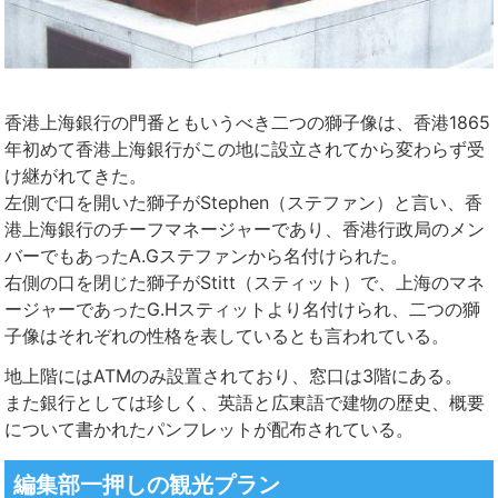
香港上海銀行の門番ともいうべき二つの獅子像は、香港1865
年初めて香港上海銀行がこの地に設立されてから変わらず受
け継がれてきた。
左側で口を開いた獅子がStephen（ステファン）と言い、香
港上海銀行のチーフマネージャーであり、香港行政局のメン
バーでもあったA.Gステファンから名付けられた。
右側の口を閉じた獅子がStitt（スティット）で、上海のマネ
ージャーであったG.Hスティットより名付けられ、二つの獅
子像はそれぞれの性格を表しているとも言われている。
地上階にはATMのみ設置されており、窓口は3階にある。
また銀行としては珍しく、英語と広東語で建物の歴史、概要
について書かれたパンフレットが配布されている。
編集部一押しの観光プラン