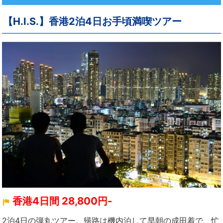
【H.I.S.】香港2泊4日お手頃満喫ツアー
香港4日間 28,800円-
2泊4日の弾丸ツアー。帰路は機内泊して早朝の成田着で、忙