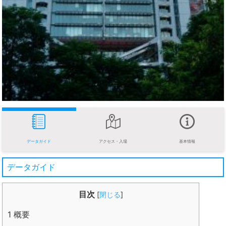
データガイド
アクセス・入場
基本情報
データガイド
目次
[
閉じる
]
1
概要