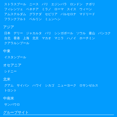
ストラスブール
ニース
パリ
エジンバラ
ロンドン
ナポリ
フィレンツェ
ベネチア
ミラノ
ローマ
スイス
ウィーン
アムステルダム
グラナダ
セビリア
バルセロナ
マドリード
フランクフルト
ベルリン
ミュンヘン
アジア
日本
デリー
ジャカルタ
バリ
シンガポール
ソウル
釜山
バンコク
台北
香港
上海
北京
マカオ
マニラ
ハノイ
ホーチミン
クアラルンプール
中東
イスタンブール
オセアニア
シドニー
北米
グアム
サイパン
ハワイ
シカゴ
ニューヨーク
ロサンゼルス
トロント
中南米
サンパウロ
グループサイト