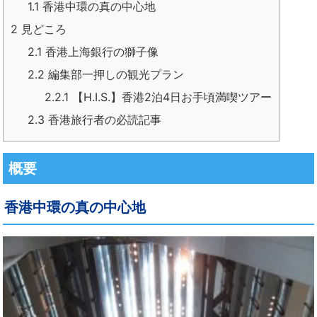
1.1
香港中環の真の中心地
2
見どころ
2.1
香港上海銀行の獅子像
2.2
編集部一押しの観光プラン
2.2.1
【H.I.S.】香港2泊4日お手頃満喫ツアー
2.3
香港旅行者の必読記事
概要
香港中環の真の中心地