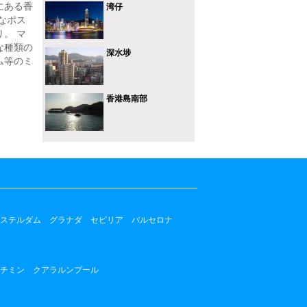
にある香
湾仔
なポス
。 マ
な種類の
深水埗
ム等のミ
香港島南部
ステルダム
グラナダ
セビリア
バルセロナ
チミン
クアラルンプール