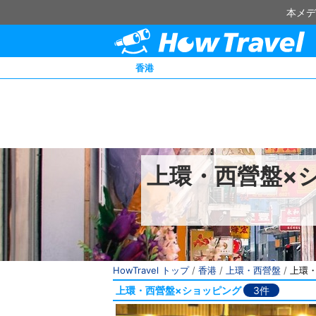
本メデ
香港
上環・西營盤×
HowTravel トップ
/
香港
/
上環・西營盤
/
上環
上環・西營盤×ショッピング
3件