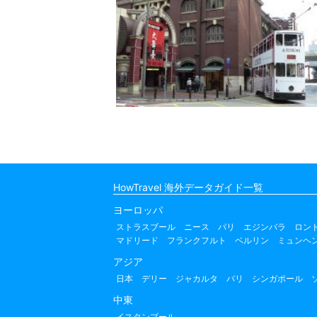
HowTravel 海外データガイド一覧
ヨーロッパ
ストラスブール
ニース
パリ
エジンバラ
ロン
マドリード
フランクフルト
ベルリン
ミュンヘ
アジア
日本
デリー
ジャカルタ
バリ
シンガポール
中東
イスタンブール