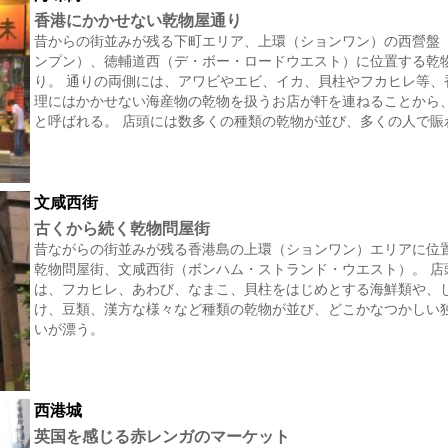
香港にかかせない乾物屋通り
昔からの街並みが残る下町エリア、上環（ションワン）の西營盤
ンプン）、徳輔道西（デ・ボー・ロードウエスト）に位置する乾
り。 通りの両側には、アワビやエビ、イカ、貝柱やフカヒレ等、
理にはかかせない海産物の乾物を扱うお店が軒を連ねることから
と呼ばれる。 店頭には数多くの種類の乾物が並び、多くの人で賑
文咸西街
古くから続く乾物問屋街
昔ながらの街並みが残る香港島の上環（ションワン）エリアに位
乾物問屋街、文咸西街（ボンハム・ストランド・ウエスト）。 店
は、フカヒレ、あわび、なまこ、貝柱をはじめとする海鮮類や、
け、豆類、漢方な様々など種類の乾物が並び、どこかなつかしい
いが漂う。
西港城
英国を感じる赤レンガのマーケット