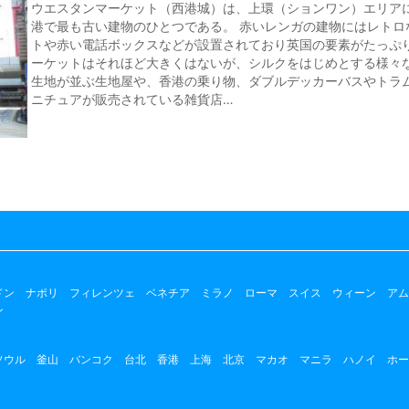
ウエスタンマーケット（西港城）は、上環（ションワン）エリア
港で最も古い建物のひとつである。 赤いレンガの建物にはレトロ
トや赤い電話ボックスなどが設置されており英国の要素がたっぷり
ーケットはそれほど大きくはないが、シルクをはじめとする様々
生地が並ぶ生地屋や、香港の乗り物、ダブルデッカーバスやトラ
ニチュアが販売されている雑貨店…
ドン
ナポリ
フィレンツェ
ベネチア
ミラノ
ローマ
スイス
ウィーン
アム
ン
ソウル
釜山
バンコク
台北
香港
上海
北京
マカオ
マニラ
ハノイ
ホー