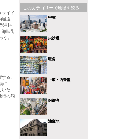
このカテゴリーで地域を絞る
（サイイ
中環
物屋通
香港料
、海味街
わう。
尖沙咀
旺角
置する、
上環・西營盤
頭に
しいた
独特の匂
銅鑼湾
油麻地