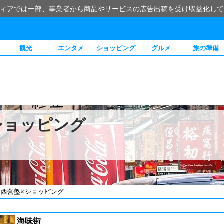
ィアでは一部、事業者から商品やサービスの広告出稿を受け収益化して
観光
エンタメ
ショッピング
グルメ
旅の準備
ショッピング
・西營盤×ショッピング
海味街