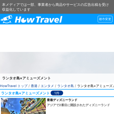
本メディアでは一部、事業者から商品やサービスの広告出稿を受け
収益化しています
都市変更
ランタオ島×アミューズメント
HowTravel トップ
/
香港
/
エンタメ
/
ランタオ島
/
ランタオ島×アミューズ
ランタオ島×アミューズメント
1件
香港ディズニーランド
アジアで2番目に開設されたディズニーランド