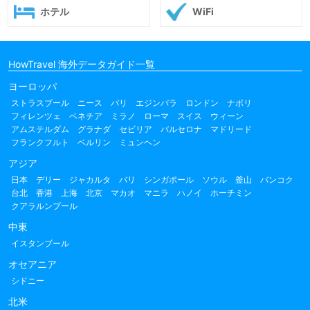
ホテル
WiFi
HowTravel 海外データガイド一覧
ヨーロッパ
ストラスブール
ニース
パリ
エジンバラ
ロンドン
ナポリ
フィレンツェ
ベネチア
ミラノ
ローマ
スイス
ウィーン
アムステルダム
グラナダ
セビリア
バルセロナ
マドリード
フランクフルト
ベルリン
ミュンヘン
アジア
日本
デリー
ジャカルタ
バリ
シンガポール
ソウル
釜山
バンコク
台北
香港
上海
北京
マカオ
マニラ
ハノイ
ホーチミン
クアラルンプール
中東
イスタンブール
オセアニア
シドニー
北米