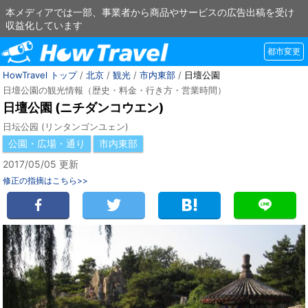
本メディアでは一部、事業者から商品やサービスの広告出稿を受け
収益化しています
都市変更
HowTravel トップ
/
北京
/
観光
/
市内東部
/
日壇公園
日壇公園の観光情報（歴史・料金・行き方・営業時間）
日壇公園 (ニチダンコウエン)
日坛公园 (リンタンゴンユェン)
公園・広場・通り
市内東部
2017/05/05 更新
修正の指摘はこちら>>