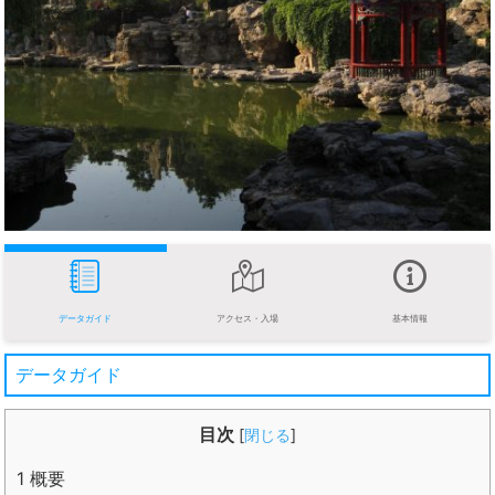
データガイド
アクセス・入場
基本情報
データガイド
目次
[
閉じる
]
1
概要