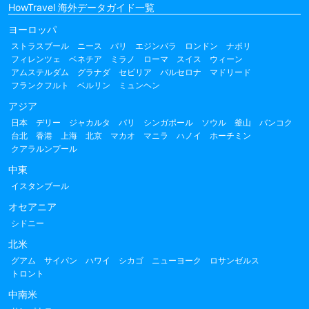
HowTravel 海外データガイド一覧
ヨーロッパ
ストラスブール
ニース
パリ
エジンバラ
ロンドン
ナポリ
フィレンツェ
ベネチア
ミラノ
ローマ
スイス
ウィーン
アムステルダム
グラナダ
セビリア
バルセロナ
マドリード
フランクフルト
ベルリン
ミュンヘン
アジア
日本
デリー
ジャカルタ
バリ
シンガポール
ソウル
釜山
バンコク
台北
香港
上海
北京
マカオ
マニラ
ハノイ
ホーチミン
クアラルンプール
中東
イスタンブール
オセアニア
シドニー
北米
グアム
サイパン
ハワイ
シカゴ
ニューヨーク
ロサンゼルス
トロント
中南米