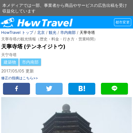
本メディアでは一部、事業者から商品やサービスの広告出稿を受け
収益化しています
都市変更
HowTravel トップ
/
北京
/
観光
/
市内南部
/
天寧寺塔
天寧寺塔の観光情報（歴史・料金・行き方・営業時間）
天寧寺塔 (テンネイジトウ)
天宁寺塔
建築物
市内南部
2017/05/05 更新
修正の指摘はこちら>>