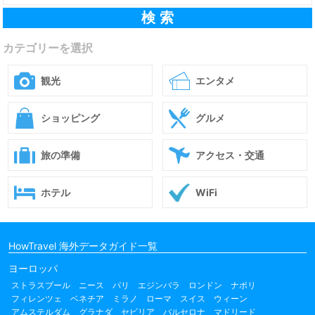
カテゴリーを選択
観光
エンタメ
ショッピング
グルメ
旅の準備
アクセス・交通
ホテル
WiFi
HowTravel 海外データガイド一覧
ヨーロッパ
ストラスブール
ニース
パリ
エジンバラ
ロンドン
ナポリ
フィレンツェ
ベネチア
ミラノ
ローマ
スイス
ウィーン
アムステルダム
グラナダ
セビリア
バルセロナ
マドリード