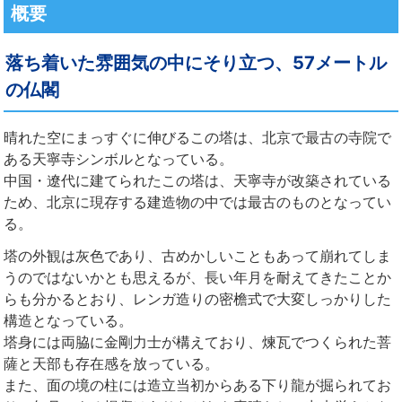
概要
落ち着いた雰囲気の中にそり立つ、57メートル
の仏閣
晴れた空にまっすぐに伸びるこの塔は、北京で最古の寺院で
ある天寧寺シンボルとなっている。
中国・遼代に建てられたこの塔は、天寧寺が改築されている
ため、北京に現存する建造物の中では最古のものとなってい
る。
塔の外観は灰色であり、古めかしいこともあって崩れてしま
うのではないかとも思えるが、長い年月を耐えてきたことか
らも分かるとおり、レンガ造りの密檐式で大変しっかりした
構造となっている。
塔身には両脇に金剛力士が構えており、煉瓦でつくられた菩
薩と天部も存在感を放っている。
また、面の境の柱には造立当初からある下り龍が掘られてお