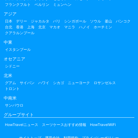
フランクフルト
ベルリン
ミュンヘン
アジア
日本
デリー
ジャカルタ
バリ
シンガポール
ソウル
釜山
バンコク
台北
香港
上海
北京
マカオ
マニラ
ハノイ
ホーチミン
クアラルンプール
中東
イスタンブール
オセアニア
シドニー
北米
グアム
サイパン
ハワイ
シカゴ
ニューヨーク
ロサンゼルス
トロント
中南米
サンパウロ
グループサイト
HowTravelニュース
スーツケースおすすめ情報
HowTravelWiFi
サイトトップ
運営会社
利用規約
プライバシーポリシー