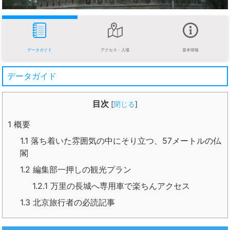
データガイド
アクセス・入場
基本情報
データガイド
目次
[
閉じる
]
1
概要
1.1
落ち着いた雰囲気の中にそり立つ、57メートルの仏
閣
1.2
編集部一押しの観光プラン
1.2.1
万里の長城へ専用車で楽ちんアクセス
1.3
北京旅行者の必読記事