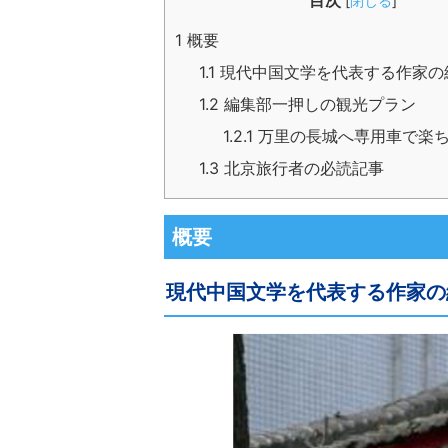
目次
[
閉じる
]
1
概要
1.1
現代中国文学を代表する作家の
1.2
編集部一押しの観光プラン
1.2.1
万里の長城へ専用車で楽
1.3
北京旅行者の必読記事
概要
現代中国文学を代表する作家の