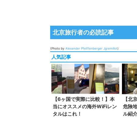
北京旅行者の必読記事
(Photo by
Alexander Pfeiffenberger
Jgremillot
)
人気記事
【6ヶ国で実際に比較！】本
【北
当にオススメの海外WiFiレン
危険
タルはこれ！
ル紹