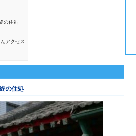
終の住処
ちんアクセス
終の住処