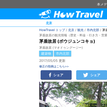
本メデ
北京
HowTravel トップ
/
北京
/
観光
/
市内北部
/
茅
茅盾故居の観光情報（歴史・料金・行き方・営
茅盾故居 (ボウジュンコキョ)
茅盾故居 (マオドゥングージー)
建築物
市内北部
2017/05/05 更新
修正の指摘はこちら>>
シェア
シェア