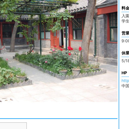
料
入園
学生
営
9:0
休
5/1
HP
htt
中