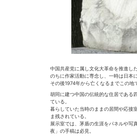
中国共産党に属し文化大革命を推進し
のちに作家活動に専念し、一時は日本
その後1974年から亡くなるまでこの地
胡同に建つ中国の伝統的な住居である
ている。
暮らしていた当時のままの居間や応接
ま残されている。
展示室では、茅盾の生涯をパネルや写
夜」の手稿は必見。