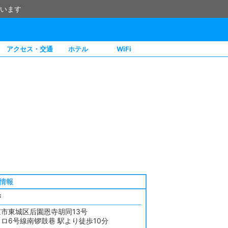
います
アクセス・交通
ホテル
WiFi
情報
所
京市東城区后園恩寺胡同13号
ロ6号線南锣鼓巷 駅より徒歩10分