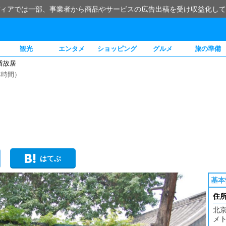
ィアでは一部、事業者から商品やサービスの広告出稿を受け収益化して
観光
エンタメ
ショッピング
グルメ
旅の準備
盾故居
業時間）
はてぶ
基本
住
北
メト