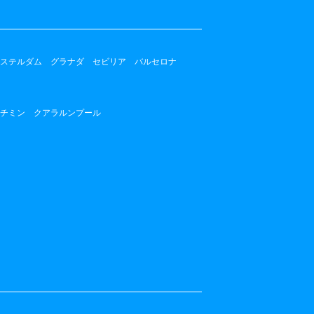
ステルダム
グラナダ
セビリア
バルセロナ
チミン
クアラルンプール