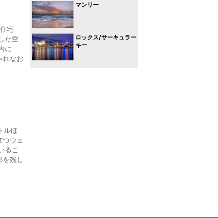
マンリー
級住宅
ロックス/サーキュラー
した空
キー
内に
ゃれなお
トルほ
立つウェ
いるこ
影を残し