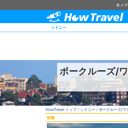
本メデ
シドニー
ボークルーズ/
HowTravel トップ
/
シドニー
/
ボークルーズ/ワ
特集