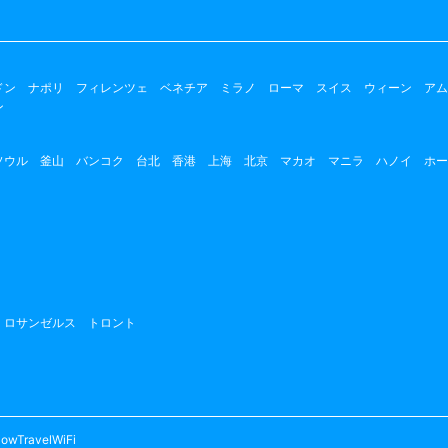
ドン
ナポリ
フィレンツェ
ベネチア
ミラノ
ローマ
スイス
ウィーン
アム
ン
ソウル
釜山
バンコク
台北
香港
上海
北京
マカオ
マニラ
ハノイ
ホー
ロサンゼルス
トロント
owTravelWiFi