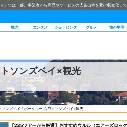
ィアでは一部、事業者から商品やサービスの広告出稿を受け収益化して
観光
エンタメ
ショッピング
グルメ
旅の準備
ワトソンズベイ×観光
トソンズベイ
/
ボークルーズ/ワトソンズベイ×観光
【235ツアーから厳選】おすすめウルル（エアーズロッ