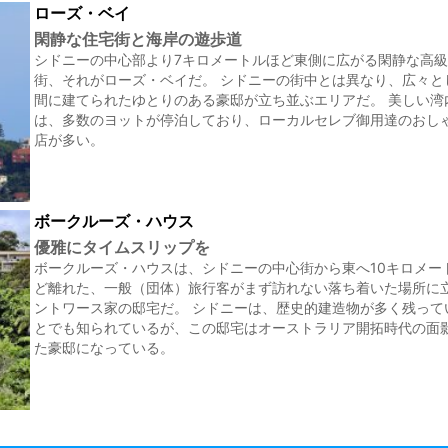
ローズ・ベイ
閑静な住宅街と海岸の遊歩道
シドニーの中心部より7キロメートルほど東側に広がる閑静な高
街、それがローズ・ベイだ。 シドニーの街中とは異なり、広々と
間に建てられたゆとりのある豪邸が立ち並ぶエリアだ。 美しい湾
は、多数のヨットが停泊しており、ローカルセレブ御用達のおし
店が多い。
ボークルーズ・ハウス
優雅にタイムスリップを
ボークルーズ・ハウスは、シドニーの中心街から東へ10キロメー
ど離れた、一般（団体）旅行客がまず訪れない落ち着いた場所に
ントワース家の邸宅だ。 シドニーは、歴史的建造物が多く残って
とでも知られているが、この邸宅はオーストラリア開拓時代の面
た豪邸になっている。