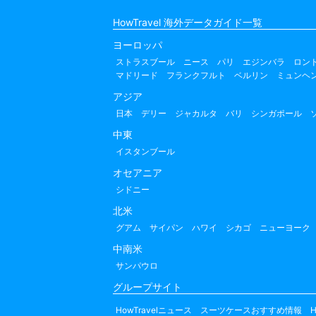
HowTravel 海外データガイド一覧
ヨーロッパ
ストラスブール
ニース
パリ
エジンバラ
ロン
マドリード
フランクフルト
ベルリン
ミュンヘ
アジア
日本
デリー
ジャカルタ
バリ
シンガポール
中東
イスタンブール
オセアニア
シドニー
北米
グアム
サイパン
ハワイ
シカゴ
ニューヨーク
中南米
サンパウロ
グループサイト
HowTravelニュース
スーツケースおすすめ情報
H