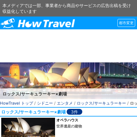
本メディアでは一部、事業者から商品やサービスの広告出稿を受け
収益化しています
都市変更
ロックス/サーキュラーキー×劇場
HowTravel トップ
/
シドニー
/
エンタメ
/
ロックス/サーキュラーキー
/
ロ
ロックス/サーキュラーキー×劇場
3件
オペラハウス
世界遺産の建物