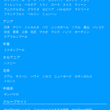
フィレンツェ
ベネチア
ミラノ
ローマ
スイス
ウィーン
アムステルダム
グラナダ
セビリア
バルセロナ
マドリード
フランクフルト
ベルリン
ミュンヘン
アジア
日本
デリー
ジャカルタ
バリ
シンガポール
ソウル
釜山
バンコク
台北
香港
上海
北京
マカオ
マニラ
ハノイ
ホーチミン
クアラルンプール
中東
イスタンブール
オセアニア
シドニー
北米
グアム
サイパン
ハワイ
シカゴ
ニューヨーク
ロサンゼルス
トロント
中南米
サンパウロ
グループサイト
HowTravelニュース
スーツケースおすすめ情報
HowTravelWiFi