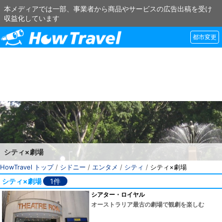
本メディアでは一部、事業者から商品やサービスの広告出稿を受け
収益化しています
都市変更
シティ×劇場
HowTravel トップ
/
シドニー
/
エンタメ
/
シティ
/
シティ×劇場
シティ×劇場
1件
シアター・ロイヤル
オーストラリア最古の劇場で観劇を楽しむ