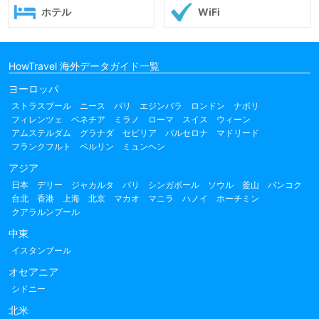
ホテル
WiFi
HowTravel 海外データガイド一覧
ヨーロッパ
ストラスブール
ニース
パリ
エジンバラ
ロンドン
ナポリ
フィレンツェ
ベネチア
ミラノ
ローマ
スイス
ウィーン
アムステルダム
グラナダ
セビリア
バルセロナ
マドリード
フランクフルト
ベルリン
ミュンヘン
アジア
日本
デリー
ジャカルタ
バリ
シンガポール
ソウル
釜山
バンコク
台北
香港
上海
北京
マカオ
マニラ
ハノイ
ホーチミン
クアラルンプール
中東
イスタンブール
オセアニア
シドニー
北米