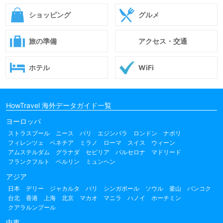
ショッピング
グルメ
旅の準備
アクセス・交通
ホテル
WiFi
HowTravel 海外データガイド一覧
ヨーロッパ
ストラスブール
ニース
パリ
エジンバラ
ロンドン
ナポリ
フィレンツェ
ベネチア
ミラノ
ローマ
スイス
ウィーン
アムステルダム
グラナダ
セビリア
バルセロナ
マドリード
フランクフルト
ベルリン
ミュンヘン
アジア
日本
デリー
ジャカルタ
バリ
シンガポール
ソウル
釜山
バンコク
台北
香港
上海
北京
マカオ
マニラ
ハノイ
ホーチミン
クアラルンプール
中東