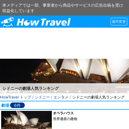
本メディアでは一部、事業者から商品やサービスの広告出稿を受け
収益化しています
都市変更
シドニーの劇場人気ランキング
HowTravel トップ
/
シドニー
/
エンタメ
/
シドニーの劇場人気ランキング
劇場
6件
オペラハウス
世界遺産の建物