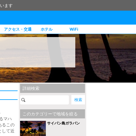
います
アクセス・交通
ホテル
WiFi
詳細検索
る
このカテゴリーで地域を絞る
るマハ
サイパン島ガラパン
あるこの
として近