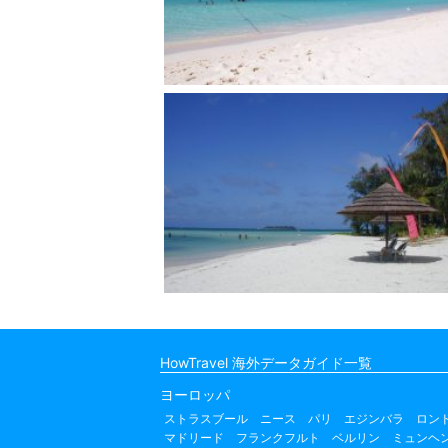
HowTravel 海外データガイド一覧
ヨーロッパ
ストラスブール
ニース
パリ
エジンバラ
ロン
マドリード
フランクフルト
ベルリン
ミュンヘ