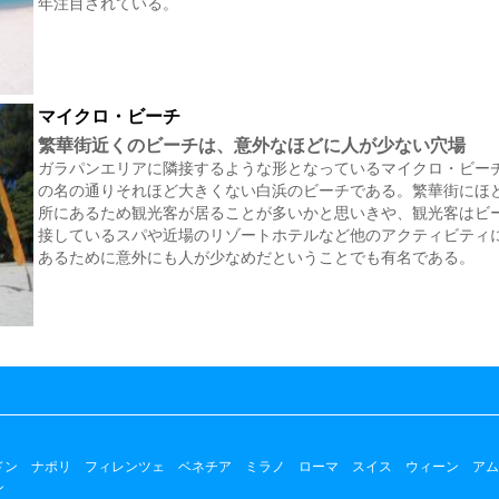
年注目されている。
マイクロ・ビーチ
繁華街近くのビーチは、意外なほどに人が少ない穴場
ガラパンエリアに隣接するような形となっているマイクロ・ビー
の名の通りそれほど大きくない白浜のビーチである。繁華街にほ
所にあるため観光客が居ることが多いかと思いきや、観光客はビ
接しているスパや近場のリゾートホテルなど他のアクティビティ
あるために意外にも人が少なめだということでも有名である。
ドン
ナポリ
フィレンツェ
ベネチア
ミラノ
ローマ
スイス
ウィーン
アム
ン