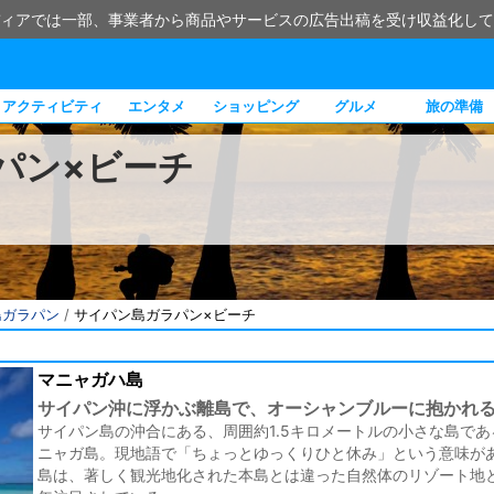
ィアでは一部、事業者から商品やサービスの広告出稿を受け収益化して
アクティビティ
エンタメ
ショッピング
グルメ
旅の準備
パン×ビーチ
島ガラパン
/
サイパン島ガラパン×ビーチ
マニャガハ島
サイパン沖に浮かぶ離島で、オーシャンブルーに抱かれ
サイパン島の沖合にある、周囲約1.5キロメートルの小さな島であ
ニャガ島。現地語で「ちょっとゆっくりひと休み」という意味が
島は、著しく観光地化された本島とは違った自然体のリゾート地