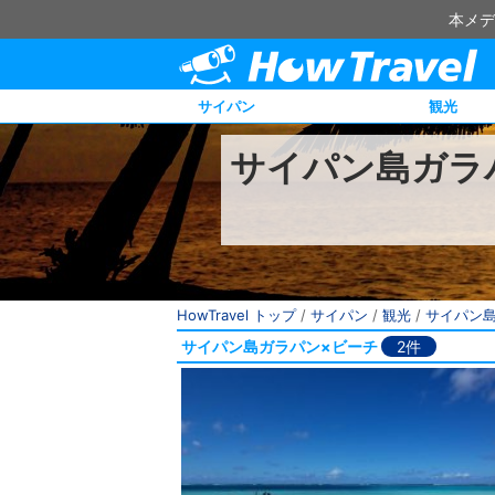
本メデ
サイパン
観光
サイパン島ガラ
HowTravel トップ
/
サイパン
/
観光
/
サイパン
サイパン島ガラパン×ビーチ
2件