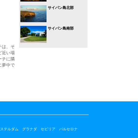
サイパン島北部
サイパン島南部
チは、そ
ど近い場
ーチに隣
に夢中で
ステルダム
グラナダ
セビリア
バルセロナ