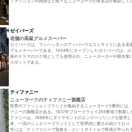
ファッションや雑貨など様々なニューヨークの有名店が集結して
ゼイバーズ
老舗の高級グルメスーパー
ゼイバーズは、マンハッタンのアッパーウエストサイドにある老
グルメスーパーである。1934年にオープンしたゼイバーズは、
画やドラマのロケ地としても使用され、ニューヨーカーや観光客
スポットである。
ティファニー
ニューヨークのティファニー旗艦店
世界のファッションブランドが集結するニューヨーク5番街には
ァニーの旗艦店がある。1837年ブロードウェイ259番地で創業し
ファニーは、1886年にダイヤモンドのエンゲージリングを販売し
来、一流のジュエリーブランドとして世界的に愛され続けており、1
年には「ティファニーで朝食を」というタイトルで映画が作られ