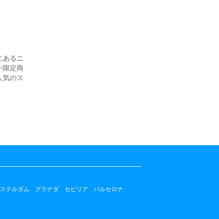
にあるニ
い限定商
人気のス
ステルダム
グラナダ
セビリア
バルセロナ