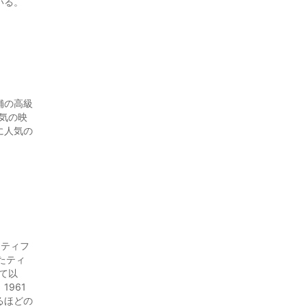
いる。
舗の高級
人気の映
に人気の
、ティフ
たティ
て以
961
るほどの