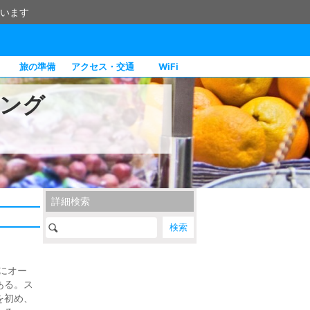
います
旅の準備
アクセス・交通
WiFi
ング
詳細検索
にオー
ある。ス
を初め、