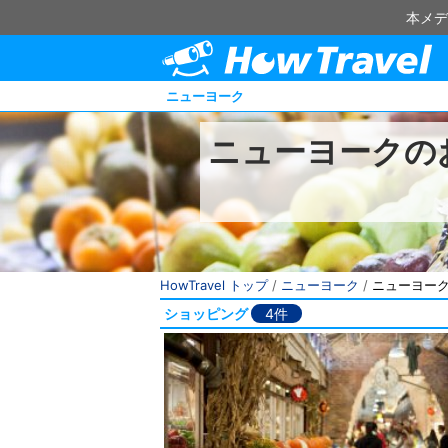
本メデ
ニューヨーク
ニューヨークの
HowTravel トップ
/
ニューヨーク
/
ニューヨー
ショッピング
4件