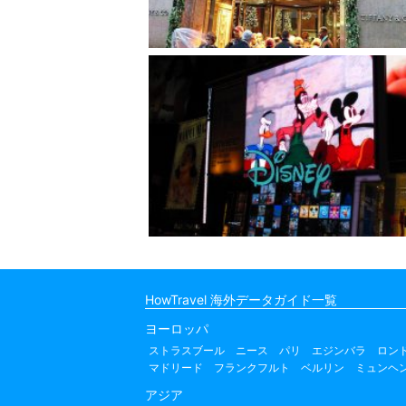
HowTravel 海外データガイド一覧
ヨーロッパ
ストラスブール
ニース
パリ
エジンバラ
ロン
マドリード
フランクフルト
ベルリン
ミュンヘ
アジア