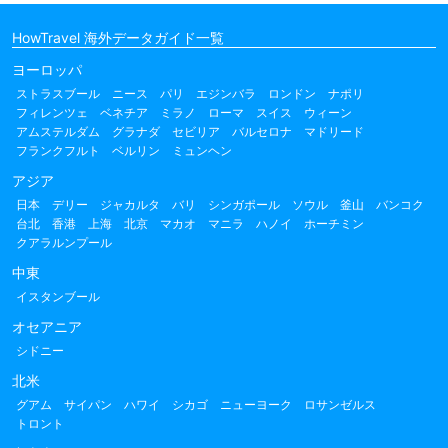
HowTravel 海外データガイド一覧
ヨーロッパ
ストラスブール
ニース
パリ
エジンバラ
ロンドン
ナポリ
フィレンツェ
ベネチア
ミラノ
ローマ
スイス
ウィーン
アムステルダム
グラナダ
セビリア
バルセロナ
マドリード
フランクフルト
ベルリン
ミュンヘン
アジア
日本
デリー
ジャカルタ
バリ
シンガポール
ソウル
釜山
バンコク
台北
香港
上海
北京
マカオ
マニラ
ハノイ
ホーチミン
クアラルンプール
中東
イスタンブール
オセアニア
シドニー
北米
グアム
サイパン
ハワイ
シカゴ
ニューヨーク
ロサンゼルス
トロント