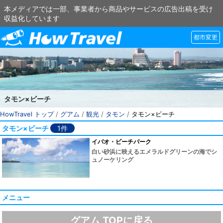
本メディアでは一部、事業者から商品やサービスの広告出稿を受け
収益化しています
都市変更
タモン×ビーチ
HowTravel トップ
/
グアム
/
観光
/
タモン
/
タモン×ビーチ
タモン×ビーチ
1件
イパオ・ビーチパーク
白い砂浜に映えるエメラルドグリーンの海でシ
ュノーケリング
メニュー
グアム TOPに戻る