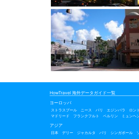
HowTravel 海外データガイド一覧
ヨーロッパ
ストラスブール
ニース
パリ
エジンバラ
ロン
マドリード
フランクフルト
ベルリン
ミュンヘ
アジア
日本
デリー
ジャカルタ
バリ
シンガポール