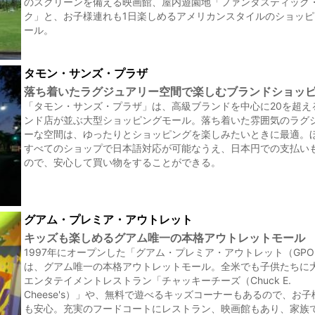
のスクリーンを備える映画館、屋内遊園地「ファンタスティック
ク」と、お子様連れも1日楽しめるアメリカンスタイルのショッ
ール。
タモン・サンズ・プラザ
落ち着いたラグジュアリー空間で楽しむブランドショッ
「タモン・サンズ・プラザ」は、高級ブランドを中心に20を超え
ンド店が並ぶ大型ショッピングモール。落ち着いた雰囲気のラグ
ーな空間は、ゆったりとショッピングを楽しみたいときに最適。
すべてのショップで日本語対応が可能なうえ、日本円での支払い
ので、安心して買い物をすることができる。
グアム・プレミア・アウトレット
キッズも楽しめるグアム唯一の本格アウトレットモール
1997年にオープンした「グアム・プレミア・アウトレット（GP
は、グアム唯一の本格アウトレットモール。全米でも子供たちに
エンタテイメントレストラン「チャッキーチーズ（Chuck E.
Cheese's）」や、無料で遊べるキッズコーナーもあるので、お子
も安心。充実のフードコートにレストラン、映画館もあり、家族