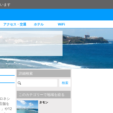
います
アクセス・交通
ホテル
WiFi
詳細検索
このカテゴリーで地域を絞る
クロネシ
タモン
店舗を
」や12