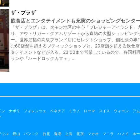
ザ・プラザ
飲食店とエンタテイメントも充実のショッピングセンタ
「ザ・プラザ」は、タモン地区の中心「プレジャーアイランド」
り、アウトリガー・グアムリゾートから直結の大型ショッピング
ー。世界屈指の高級ブランド店にセレクトショップ、個性派の専
む60店舗を超えるブティックショップと、20店舗を超える飲食
タテイメントなどが入る。23:00まで営業しているので、各国料
ランや「ハードロックカフェ」…
ドン
ナポリ
フィレンツェ
ベネチア
ミラノ
ローマ
スイス
ウィーン
アム
ン
ソウル
釜山
バンコク
台北
香港
上海
北京
マカオ
マニラ
ハノイ
ホー