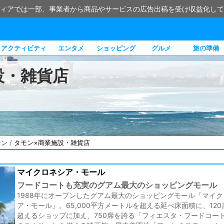
ィアでは一部、事業者から商品やサービスの広告出稿を受け収益化して
アクティビティ
エンタメ
ショッピング
グルメ
旅の準備
設・雑貨店
モン
/
タモン×商業施設・雑貨店
マイクロネシア・モール
フードコートも充実のグアム最大のショッピングモール
1988年にオープンしたグアム最大のショッピングモール「マイ
ア・モール」。65,000平方メートルを超える延べ床面積に、120
超えるショップに加え、750席を誇る「フィエスタ・フードコート