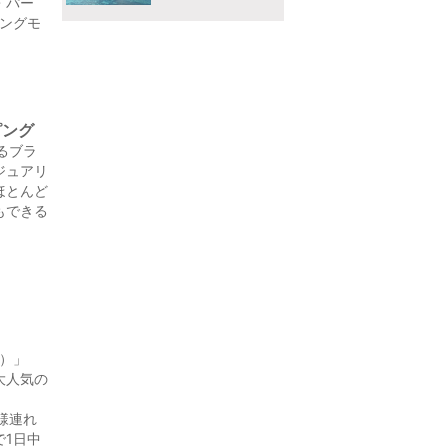
・パー
ピングモ
ピング
るブラ
ジュアリ
ほとんど
もできる
O）」
大人気の
様連れ
で1日中