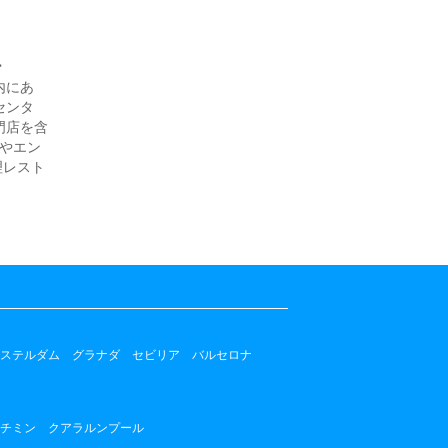
ー
内にあ
センタ
門店を含
店やエン
理レスト
ステルダム
グラナダ
セビリア
バルセロナ
チミン
クアラルンプール