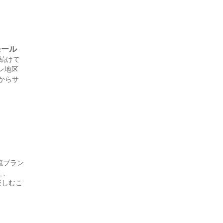
モール
り続けて
ン地区
からサ
流ブラン
え、
楽しむこ