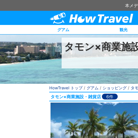
本メデ
グアム
観光
タモン×商業施
HowTravel トップ
/
グアム
/
ショッピング
/
タ
タモン×商業施設・雑貨店
6件