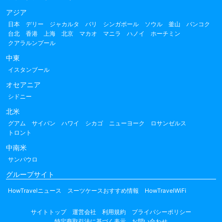
アジア
日本
デリー
ジャカルタ
バリ
シンガポール
ソウル
釜山
バンコク
台北
香港
上海
北京
マカオ
マニラ
ハノイ
ホーチミン
クアラルンプール
中東
イスタンブール
オセアニア
シドニー
北米
グアム
サイパン
ハワイ
シカゴ
ニューヨーク
ロサンゼルス
トロント
中南米
サンパウロ
グループサイト
HowTravelニュース
スーツケースおすすめ情報
HowTravelWiFi
サイトトップ
運営会社
利用規約
プライバシーポリシー
特定商取引法に基づく表示
お問い合わせ