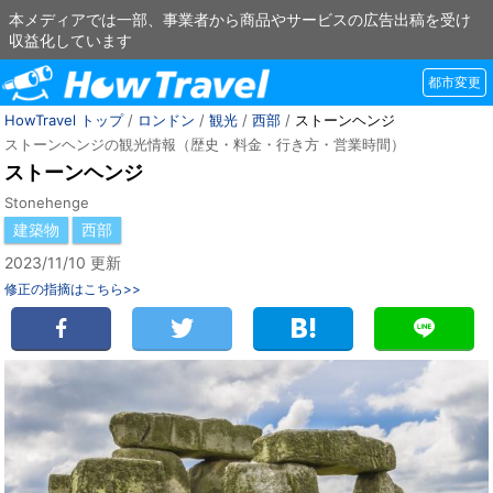
本メディアでは一部、事業者から商品やサービスの広告出稿を受け
収益化しています
都市変更
HowTravel トップ
/
ロンドン
/
観光
/
西部
/
ストーンヘンジ
ストーンヘンジの観光情報（歴史・料金・行き方・営業時間）
ストーンヘンジ
Stonehenge
建築物
西部
2023/11/10 更新
修正の指摘はこちら>>