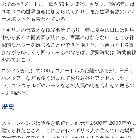
ので高さ7メートル、重さ50トンほどにも及ぶ。1986年には
ユネスコの世界遺産に加えられており、また世界有数のパワ
ースポットとも言われている。
イギリスの代表的な観光名所であり、特に夏至の日には世界
中から多くの観光客が訪れる。言葉にはならない、どこか神
秘的なパワーを感じることができる場所だ。音声ガイドを聞
きながらゆっくり回ってみるのならば、所要時間は1時間前後
をみておこう。
ロンドンからは約200キロメートルの距離があるが、日帰り
バスツアーなども多く組まれており意外とアクセスしやす
い。コツウォルズやバースなどの人気の街を合わせて巡るの
もお勧めだ。
歴史
ストーンヘンジは謎多き遺跡だ。紀元前2500年-2000年頃に
建てられたとされ、これは古代イギリス人の住んでいた場所
で最古のものである。巨石はしっかりと組み合わさり安定し