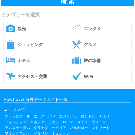
カテゴリーを選択
観光
エンタメ
ショッピング
グルメ
ホテル
旅の準備
アクセス・交通
WiFi
HowTravel 海外データガイド一覧
ヨーロッパ
ストラスブール
ニース
パリ
エジンバラ
ロンドン
ナポリ
フィレンツェ
ベネチア
ミラノ
ローマ
スイス
ウィーン
アムステルダム
グラナダ
セビリア
バルセロナ
マドリード
フランクフルト
ベルリン
ミュンヘン