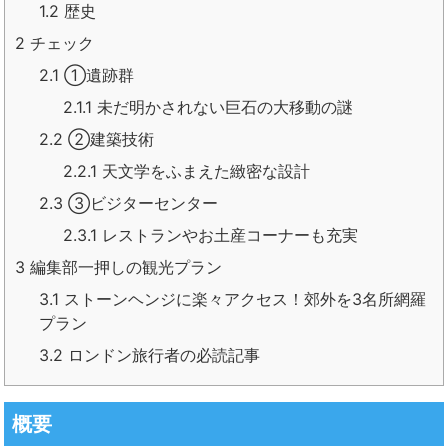
1.2
歴史
2
チェック
2.1
①遺跡群
2.1.1
未だ明かされない巨石の大移動の謎
2.2
②建築技術
2.2.1
天文学をふまえた緻密な設計
2.3
③ビジターセンター
2.3.1
レストランやお土産コーナーも充実
3
編集部一押しの観光プラン
3.1
ストーンヘンジに楽々アクセス！郊外を3名所網羅
プラン
3.2
ロンドン旅行者の必読記事
概要