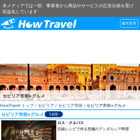
本メディアでは一部、事業者から商品やサービスの広告出稿を受け
収益化しています
都市変更
セビリア市街×グルメ
HowTravel トップ
/
セビリア
/
セビリア市街
/
セビリア市街×グルメ
セビリア市街×グルメ
14件
ロス・クエバス
伝統レシピで作る究極のアンダルシア料理