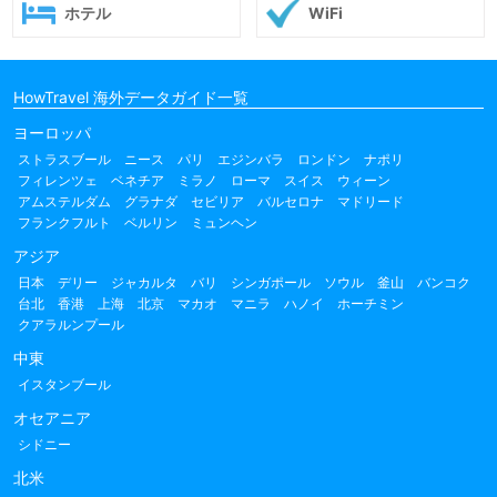
ホテル
WiFi
HowTravel 海外データガイド一覧
ヨーロッパ
ストラスブール
ニース
パリ
エジンバラ
ロンドン
ナポリ
フィレンツェ
ベネチア
ミラノ
ローマ
スイス
ウィーン
アムステルダム
グラナダ
セビリア
バルセロナ
マドリード
フランクフルト
ベルリン
ミュンヘン
アジア
日本
デリー
ジャカルタ
バリ
シンガポール
ソウル
釜山
バンコク
台北
香港
上海
北京
マカオ
マニラ
ハノイ
ホーチミン
クアラルンプール
中東
イスタンブール
オセアニア
シドニー
北米