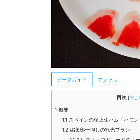
データガイド
アクセス
目次
[
閉じ
1
概要
1.1
スペインの極上生ハム「ハモン
1.2
編集部一押しの観光プラン
1.2.1
レアル・マドリードのホー