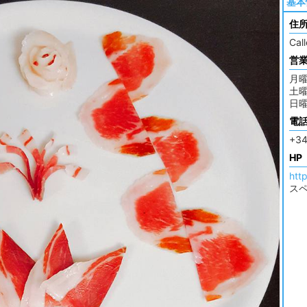
基本
住
Cal
営
月曜
土曜
日
電
+34
HP
htt
ス