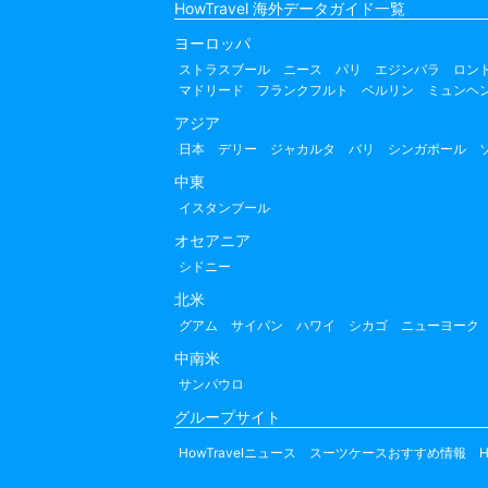
HowTravel 海外データガイド一覧
ヨーロッパ
ストラスブール
ニース
パリ
エジンバラ
ロン
マドリード
フランクフルト
ベルリン
ミュンヘ
アジア
日本
デリー
ジャカルタ
バリ
シンガポール
中東
イスタンブール
オセアニア
シドニー
北米
グアム
サイパン
ハワイ
シカゴ
ニューヨーク
中南米
サンパウロ
グループサイト
HowTravelニュース
スーツケースおすすめ情報
H