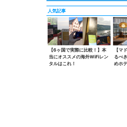
人気記事
【6ヶ国で実際に比較！】本
【マ
当にオススメの海外WiFiレン
るべ
タルはこれ！
めホ