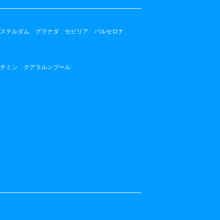
ステルダム
グラナダ
セビリア
バルセロナ
チミン
クアラルンプール