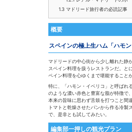
1.3
マドリード旅行者の必読記事
概要
スペインの極上生ハム「ハモン
マドリードの中心街から少し離れた静
スペイン料理を扱うレストランだ。と
ペイン料理を心ゆくまで堪能すること
特に、「ハモン・イベリコ」と呼ばれ
のような濃い赤色と豊富な脂が特徴で
本来の旨味に思わず舌鼓を打つこと間
トマトと乾燥させたパンから作る冷製
で、是非とも試してみたい。
編集部一押しの観光プラン