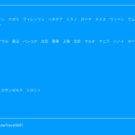
ドン
ナポリ
フィレンツェ
ベネチア
ミラノ
ローマ
スイス
ウィーン
アム
ン
ソウル
釜山
バンコク
台北
香港
上海
北京
マカオ
マニラ
ハノイ
ホー
ロサンゼルス
トロント
owTravelWiFi