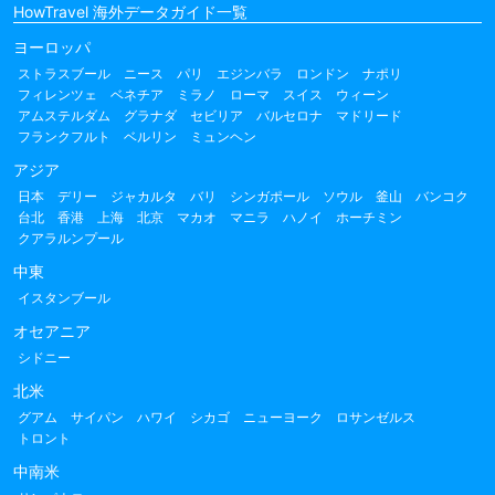
HowTravel 海外データガイド一覧
ヨーロッパ
ストラスブール
ニース
パリ
エジンバラ
ロンドン
ナポリ
フィレンツェ
ベネチア
ミラノ
ローマ
スイス
ウィーン
アムステルダム
グラナダ
セビリア
バルセロナ
マドリード
フランクフルト
ベルリン
ミュンヘン
アジア
日本
デリー
ジャカルタ
バリ
シンガポール
ソウル
釜山
バンコク
台北
香港
上海
北京
マカオ
マニラ
ハノイ
ホーチミン
クアラルンプール
中東
イスタンブール
オセアニア
シドニー
北米
グアム
サイパン
ハワイ
シカゴ
ニューヨーク
ロサンゼルス
トロント
中南米