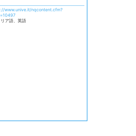
p://www.unive.it/nqcontent.cfm?
d=10497
タリア語、英語