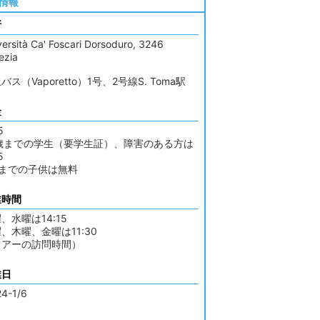
情報
所
versità Ca' Foscari Dorsoduro, 3246
ezia
バス（Vaporetto）1号、2号線S. Toma駅
金
5
6歳までの学生（要学生証）、障害のある方は
5
歳までの子供は無料
業時間
、水曜は14:15
、木曜、金曜は11:30
ツアーの訪問時間）
業日
24-1/6