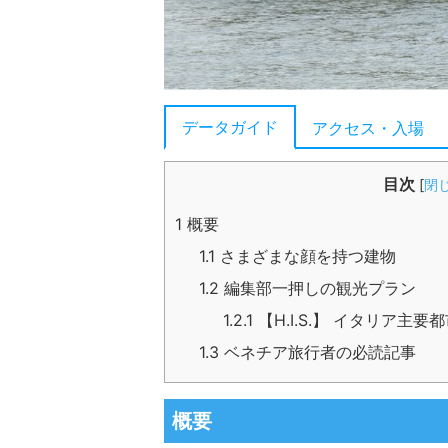
データガイド
アクセス・入場
目次
[
閉
1
概要
1.1
さまざまな顔を持つ建物
1.2
編集部一押しの観光プラン
1.2.1
【H.I.S.】 イタリア主
1.3
ベネチア旅行者の必読記事
概要