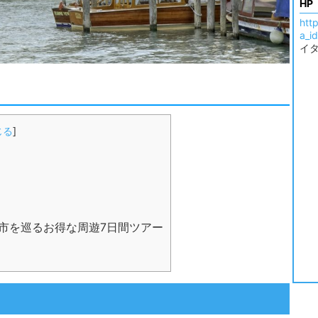
HP
htt
a_i
イ
じる
]
要都市を巡るお得な周遊7日間ツアー