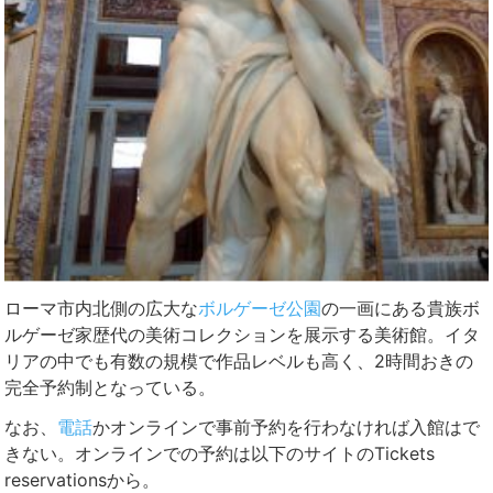
ローマ市内北側の広大な
ボルゲーゼ公園
の一画にある貴族ボ
ルゲーゼ家歴代の美術コレクションを展示する美術館。イタ
リアの中でも有数の規模で作品レベルも高く、2時間おきの
完全予約制となっている。
なお、
電話
かオンラインで事前予約を行わなければ入館はで
きない。オンラインでの予約は以下のサイトのTickets
reservationsから。