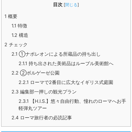
目次
[
閉じる
]
1
概要
1.1
特徴
1.2
構造
2
チェック
2.1
①ナポレオンによる所蔵品の持ち出し
2.1.1
持ち出された美術品はルーブル美術館へ
2.2
②ボルゲーゼ公園
2.2.1
ローマで2番目に広大なイギリス式庭園
2.3
編集部一押しの観光プラン
2.3.1
【H.I.S.】悠々自由行動、憧れのローマへお手
軽弾丸ツアー
2.4
ローマ旅行者の必読記事