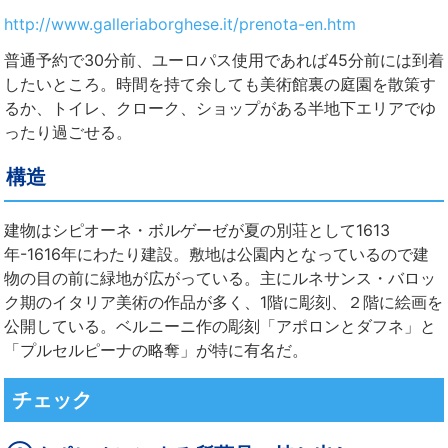
http://www.galleriaborghese.it/prenota-en.htm
普通予約で30分前、ユーロパス使用であれば45分前には到着
したいところ。時間を持て余しても美術館裏の庭園を散策す
るか、トイレ、クローク、ショップがある半地下エリアでゆ
ったり過ごせる。
構造
建物はシピオーネ・ボルゲーゼが夏の別荘として1613
年-1616年にわたり建設。敷地は公園内となっているので建
物の目の前に緑地が広がっている。主にルネサンス・バロッ
ク期のイタリア美術の作品が多く、1階に彫刻、２階に絵画を
公開している。ベルニーニ作の彫刻「アポロンとダフネ」と
「プルセルピーナの略奪」が特に有名だ。
チェック