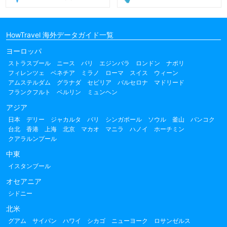
HowTravel 海外データガイド一覧
ヨーロッパ
ストラスブール
ニース
パリ
エジンバラ
ロンドン
ナポリ
フィレンツェ
ベネチア
ミラノ
ローマ
スイス
ウィーン
アムステルダム
グラナダ
セビリア
バルセロナ
マドリード
フランクフルト
ベルリン
ミュンヘン
アジア
日本
デリー
ジャカルタ
バリ
シンガポール
ソウル
釜山
バンコク
台北
香港
上海
北京
マカオ
マニラ
ハノイ
ホーチミン
クアラルンプール
中東
イスタンブール
オセアニア
シドニー
北米
グアム
サイパン
ハワイ
シカゴ
ニューヨーク
ロサンゼルス