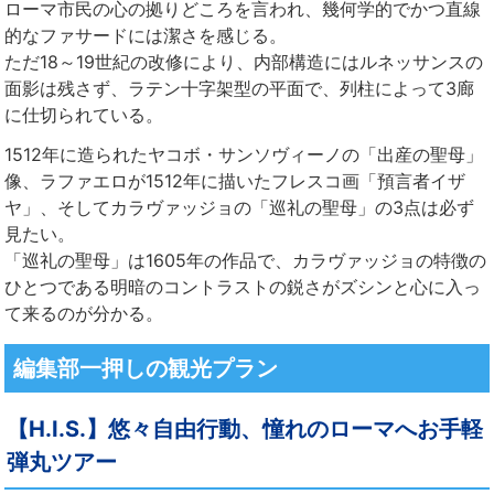
ローマ市民の心の拠りどころを言われ、幾何学的でかつ直線
的なファサードには潔さを感じる。
ただ18～19世紀の改修により、内部構造にはルネッサンスの
面影は残さず、ラテン十字架型の平面で、列柱によって3廊
に仕切られている。
1512年に造られたヤコボ・サンソヴィーノの「出産の聖母」
像、ラファエロが1512年に描いたフレスコ画「預言者イザ
ヤ」、そしてカラヴァッジョの「巡礼の聖母」の3点は必ず
見たい。
「巡礼の聖母」は1605年の作品で、カラヴァッジョの特徴の
ひとつである明暗のコントラストの鋭さがズシンと心に入っ
て来るのが分かる。
編集部一押しの観光プラン
【H.I.S.】悠々自由行動、憧れのローマへお手軽
弾丸ツアー