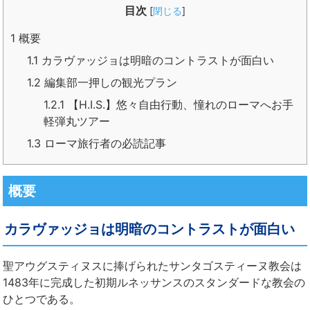
目次
[
閉じる
]
1
概要
1.1
カラヴァッジョは明暗のコントラストが面白い
1.2
編集部一押しの観光プラン
1.2.1
【H.I.S.】悠々自由行動、憧れのローマへお手
軽弾丸ツアー
1.3
ローマ旅行者の必読記事
概要
カラヴァッジョは明暗のコントラストが面白い
聖アウグスティヌスに捧げられたサンタゴスティーヌ教会は
1483年に完成した初期ルネッサンスのスタンダードな教会の
ひとつである。