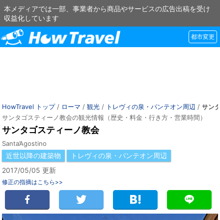
本メディアでは一部、事業者から商品やサービスの広告出稿を受け
収益化しています
都市変更
HowTravel トップ
/
ローマ
/
観光
/
トレヴィの泉・パンテオン周辺
/
サン
サンタゴスティーノ教会の観光情報（歴史・料金・行き方・営業時間）
サンタゴスティーノ教会
Santa’Agostino
近世以降の建築物
トレヴィの泉・パンテオン周辺
2017/05/05 更新
修正の指摘はこちら>>