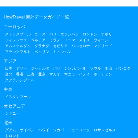
HowTravel 海外データガイド一覧
ヨーロッパ
ストラスブール
ニース
パリ
エジンバラ
ロンドン
ナポリ
フィレンツェ
ベネチア
ミラノ
ローマ
スイス
ウィーン
アムステルダム
グラナダ
セビリア
バルセロナ
マドリード
フランクフルト
ベルリン
ミュンヘン
アジア
日本
デリー
ジャカルタ
バリ
シンガポール
ソウル
釜山
バンコク
台北
香港
上海
北京
マカオ
マニラ
ハノイ
ホーチミン
クアラルンプール
中東
イスタンブール
オセアニア
シドニー
北米
グアム
サイパン
ハワイ
シカゴ
ニューヨーク
ロサンゼルス
トロント