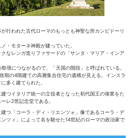
事が行われた古代ローマのもっとも神聖な所カンピドーリ
ユノ・モターネ神殿が建っていた。
ックなレンガ造りファサードの「サンタ・マリア・インア
の祭壇につながるので、「天国の階段」と呼ばれている。
政期の4階建ての高層集合住宅の遺構が見える。インスラ
常に多く建てられた。
に建つイタリア統一の立役者となった初代国王の偉業をた
エーレ2世記念堂である。
に建つ「コーラ・ディ・リエンツォ」像であるコーラ・デ
ンツィ」によって名を馳せた14世紀のローマの政治家で