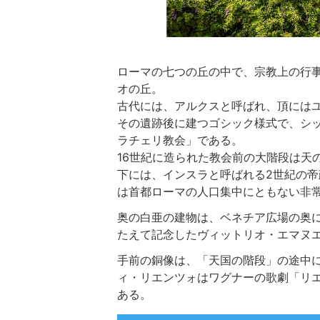
ローマの七つの丘の中で、宗教上の行
オの丘。
古代には、アルクスと呼ばれ、頂には
その遺跡後に建つゴシック様式で、シ
ラチェリ教会」である。
16世紀に造られた教会前の大階段は天
下には、インスラと呼ばれる2世紀の帝
は首都ローマの人口集中にともない非
奥の白亜の建物は、ベネチア広場の奥
たえて記念したヴィットリオ・エマヌ
手前の銅像は、「天国の階段」の途中
ィ・リエンツォはワグナーの歌劇「リエ
ある。