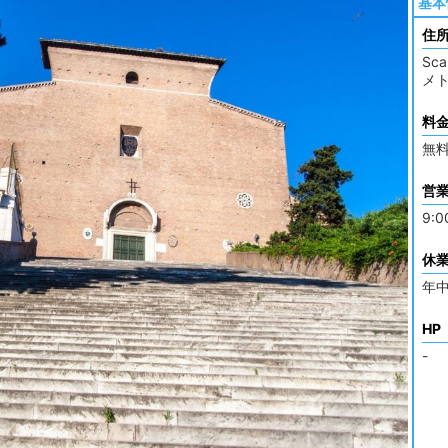
基本
住
Sca
メト
料
無
営
9:0
休
年
HP
-