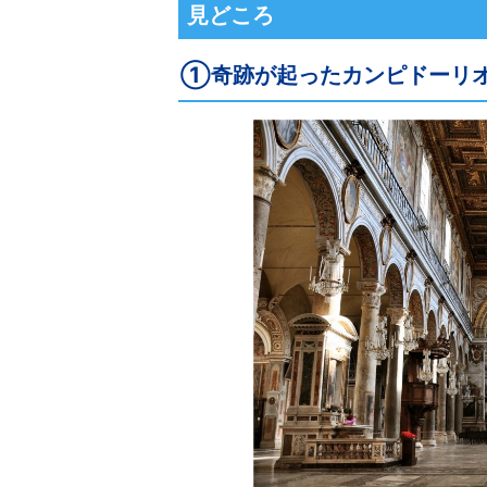
見どころ
①奇跡が起ったカンピドーリ