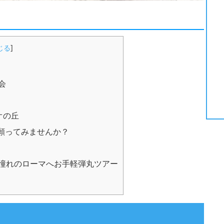
じる
]
会
オの丘
願ってみませんか？
動、憧れのローマへお手軽弾丸ツアー