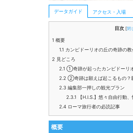
データガイド
アクセス・入場
目次
[
閉
1
概要
1.1
カンピドーリオの丘の奇跡の教
2
見どころ
2.1
①奇跡が起ったカンピドーリ
2.2
②奇跡は願えば起こるもの？
2.3
編集部一押しの観光プラン
2.3.1
【H.I.S.】悠々自由行
2.4
ローマ旅行者の必読記事
概要