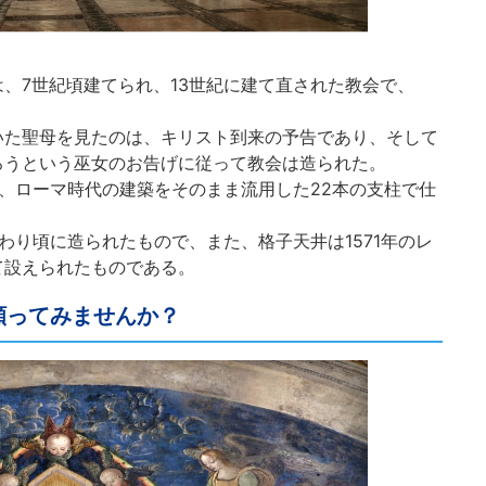
、7世紀頃建てられ、13世紀に建て直された教会で、
いた聖母を見たのは、キリスト到来の予告であり、そして
ろうという巫女のお告げに従って教会は造られた。
、ローマ時代の建築をそのまま流用した22本の支柱で仕
わり頃に造られたもので、また、格子天井は1571年のレ
て設えられたものである。
願ってみませんか？