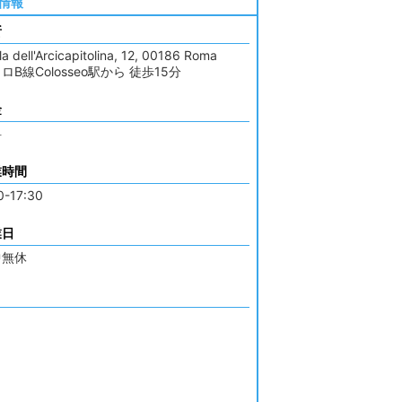
情報
所
la dell'Arcicapitolina, 12, 00186 Roma
ロB線Colosseo駅から 徒歩15分
金
料
業時間
0-17:30
業日
中無休