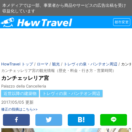
本メディアでは一部、事業者から商品やサービスの広告出稿を受け
収益化しています
都市変更
HowTravel トップ
/
ローマ
/
観光
/
トレヴィの泉・パンテオン周辺
/
カン
カンチェッレリア宮の観光情報（歴史・料金・行き方・営業時間）
カンチェッレリア宮
Palazzo della Cancelleria
近世以降の建築物
トレヴィの泉・パンテオン周辺
2017/05/05 更新
修正の指摘はこちら>>