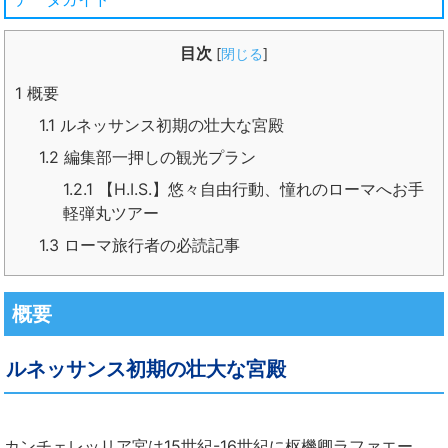
目次
[
閉じる
]
1
概要
1.1
ルネッサンス初期の壮大な宮殿
1.2
編集部一押しの観光プラン
1.2.1
【H.I.S.】悠々自由行動、憧れのローマへお手
軽弾丸ツアー
1.3
ローマ旅行者の必読記事
概要
ルネッサンス初期の壮大な宮殿
カンチェレッリア宮は15世紀-16世紀に枢機卿ラファエー