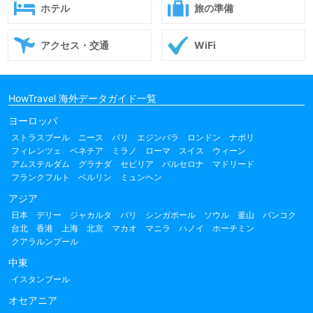
ホテル
旅の準備
アクセス・交通
WiFi
HowTravel 海外データガイド一覧
ヨーロッパ
ストラスブール
ニース
パリ
エジンバラ
ロンドン
ナポリ
フィレンツェ
ベネチア
ミラノ
ローマ
スイス
ウィーン
アムステルダム
グラナダ
セビリア
バルセロナ
マドリード
フランクフルト
ベルリン
ミュンヘン
アジア
日本
デリー
ジャカルタ
バリ
シンガポール
ソウル
釜山
バンコク
台北
香港
上海
北京
マカオ
マニラ
ハノイ
ホーチミン
クアラルンプール
中東
イスタンブール
オセアニア