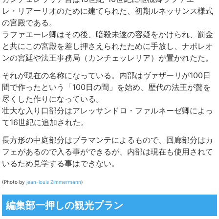
レ・リアーリオのために建てられた、初期ルネッサンス様式
の宮殿である。
ラファエーレ卿はその後、暗殺未遂の容疑をかけられ、罰金
と共にこの宮殿を差し押さえられたために手放し、ナポレオ
ンの宮廷や法王事務局（カンチェッレリア）が置かれたた。
それが現在の名称になっている。内部はヴァザーリが100日
間で作ったという「100日の間」を始め、歴代の法王が贅を
尽くした作りになっている。
壮大な入り口部分はアレッサンドロ・ファルネーゼ卿によっ
て16世紀に追加された。
長方形の中庭部分はブラマンテによるもので、回廊部分はカ
フェがあるので入る事ができるが、内部は現在も使用されて
いるため見学する事はできない。
(Photo by
jean-louis Zimmermann
)
編集部一押しの観光プラン