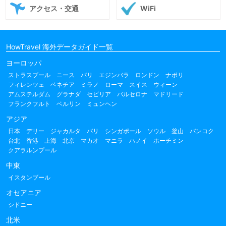
アクセス・交通
WiFi
HowTravel 海外データガイド一覧
ヨーロッパ
ストラスブール
ニース
パリ
エジンバラ
ロンドン
ナポリ
フィレンツェ
ベネチア
ミラノ
ローマ
スイス
ウィーン
アムステルダム
グラナダ
セビリア
バルセロナ
マドリード
フランクフルト
ベルリン
ミュンヘン
アジア
日本
デリー
ジャカルタ
バリ
シンガポール
ソウル
釜山
バンコク
台北
香港
上海
北京
マカオ
マニラ
ハノイ
ホーチミン
クアラルンプール
中東
イスタンブール
オセアニア
シドニー
北米