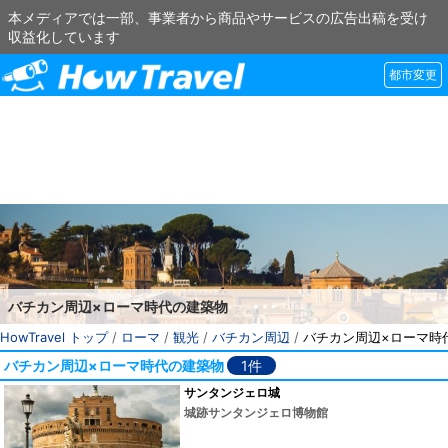
本メディアでは一部、事業者から商品やサービスの広告出稿を受け
収益化しています
都市変更
バチカン周辺×ローマ時代の建築物
HowTravel トップ
/
ローマ
/
観光
/
バチカン周辺
/
バチカン周辺×ローマ時
バチカン周辺×ローマ時代の建築物
1件
サンタンジェロ城
城跡サンタンジェロ博物館