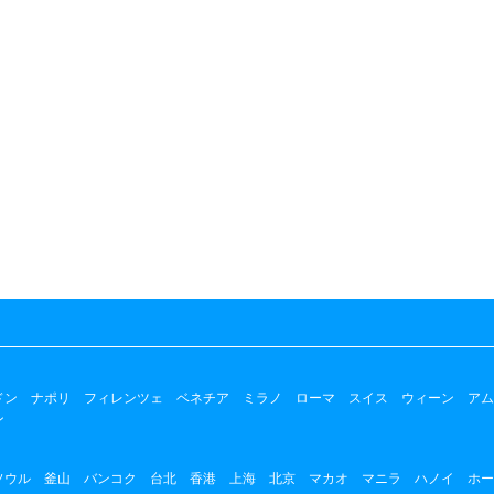
ドン
ナポリ
フィレンツェ
ベネチア
ミラノ
ローマ
スイス
ウィーン
アム
ン
ソウル
釜山
バンコク
台北
香港
上海
北京
マカオ
マニラ
ハノイ
ホー