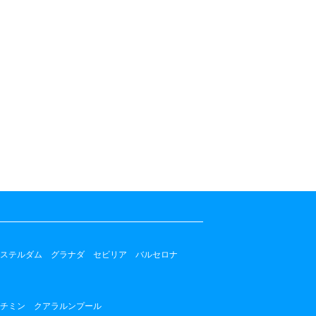
ステルダム
グラナダ
セビリア
バルセロナ
チミン
クアラルンプール