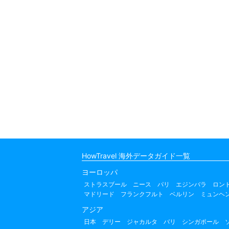
HowTravel 海外データガイド一覧
ヨーロッパ
ストラスブール
ニース
パリ
エジンバラ
ロン
マドリード
フランクフルト
ベルリン
ミュンヘ
アジア
日本
デリー
ジャカルタ
バリ
シンガポール