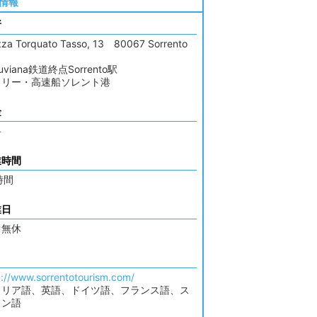
情報
所
zza Torquato Tasso, 13 80067 Sorrento
suviana鉄道終点Sorrento駅
ェリー・高速船ソレント港
金
料
業時間
時間
業日
中無休
p://www.sorrentotourism.com/
タリア語、英語、ドイツ語、フランス語、ス
イン語