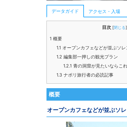
データガイド
アクセス・入場
目次
[
閉じる
]
1
概要
1.1
オープンカフェなどが並ぶソレ
1.2
編集部一押しの観光プラン
1.2.1
青の洞窟が見たいならこれ
1.3
ナポリ旅行者の必読記事
概要
オープンカフェなどが並ぶソレ