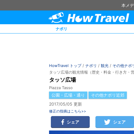
本メデ
ナポリ
HowTravel トップ
/
ナポリ
/
観光
/
その他ナポ
タッソ広場の観光情報（歴史・料金・行き方・
タッソ広場
Piazza Tasso
公園・広場・通り
その他ナポリ近郊
2017/05/05 更新
修正の指摘はこちら>>
シェア
シェア