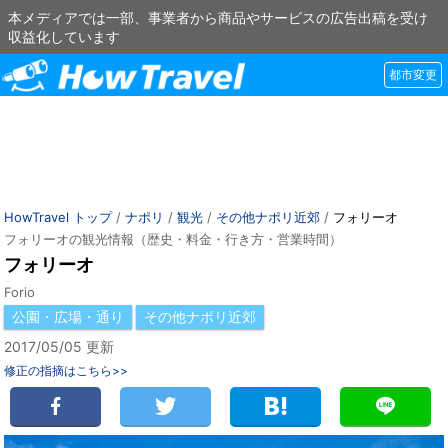
本メディアでは一部、事業者から商品やサービスの広告出稿を受け
収益化しています
都市変更
HowTravel トップ
/
ナポリ
/
観光
/
その他ナポリ近郊
/
フォリーオ
フォリーオの観光情報（歴史・料金・行き方・営業時間）
フォリーオ
Forio
公園・広場・通り
その他ナポリ近郊
2017/05/05 更新
修正の指摘はこちら>>