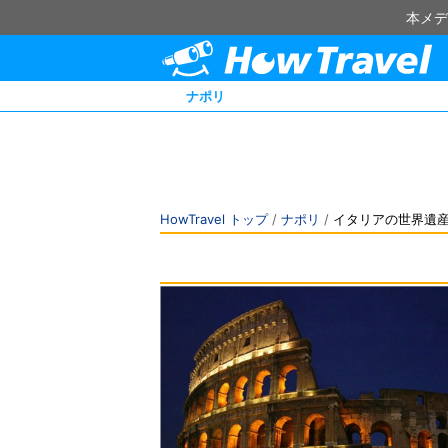
本メデ
ナポリ
HowTravel トップ
/
ナポリ
/
イタリアの世界遺