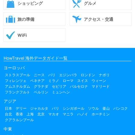
ショッピング
グルメ
旅の準備
アクセス・交通
WiFi
HowTravel 海外データガイド一覧
ヨーロッパ
ストラスブール
ニース
パリ
エジンバラ
ロンドン
ナポリ
フィレンツェ
ベネチア
ミラノ
ローマ
スイス
ウィーン
アムステルダム
グラナダ
セビリア
バルセロナ
マドリード
フランクフルト
ベルリン
ミュンヘン
アジア
日本
デリー
ジャカルタ
バリ
シンガポール
ソウル
釜山
バンコク
台北
香港
上海
北京
マカオ
マニラ
ハノイ
ホーチミン
クアラルンプール
中東