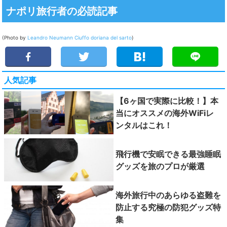
ナポリ旅行者の必読記事
(Photo by
Leandro Neumann Ciuffo
doriana del sarto
)
人気記事
【6ヶ国で実際に比較！】本
当にオススメの海外WiFiレ
ンタルはこれ！
飛行機で安眠できる最強睡眠
グッズを旅のプロが厳選
海外旅行中のあらゆる盗難を
防止する究極の防犯グッズ特
集