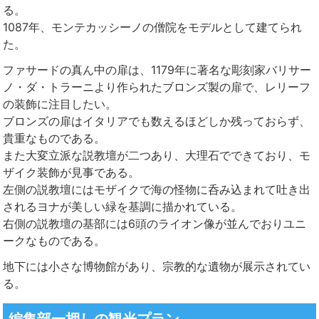
る。
1087年、モンテカッシーノの僧院をモデルとして建てられ
た。
ファサードの真ん中の扉は、1179年に著名な彫刻家バリサー
ノ・ダ・トラーニより作られたブロンズ製の扉で、レリーフ
の装飾に注目したい。
ブロンズの扉はイタリアでも数えるほどしか残っておらず、
貴重なものである。
また大変立派な説教壇が二つあり、大理石でできており、モ
ザイク装飾が見事である。
左側の説教壇にはモザイクで海の怪物に呑み込まれて吐き出
されるヨナが美しい緑を基調に描かれている。
右側の説教壇の基部には6頭のライオン像が並んでおりユニ
ークなものである。
地下には小さな博物館があり、宗教的な遺物が展示されてい
る。