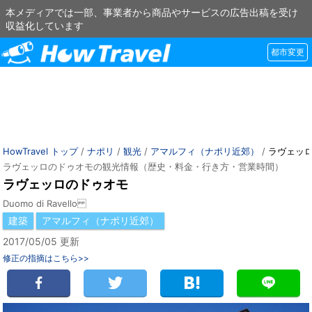
本メディアでは一部、事業者から商品やサービスの広告出稿を受け
収益化しています
都市変更
HowTravel トップ
/
ナポリ
/
観光
/
アマルフィ（ナポリ近郊）
/
ラヴェッ
ラヴェッロのドゥオモの観光情報（歴史・料金・行き方・営業時間）
ラヴェッロのドゥオモ
Duomo di Ravello
建築
アマルフィ（ナポリ近郊）
2017/05/05 更新
修正の指摘はこちら>>