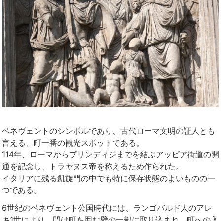
ベネヴェントのシンボルであり、古代ローマ文明の証人とも
言える、町一番の観光スポットである。
114年、ローマからブリンディジまでを結ぶアッピア街道の開
通を記念し、トラヤヌス帝を称えるため作られた。
イタリアに残る凱旋門の中でも特に保存状態のよいものの一
つである。
6世紀のベネヴェント公国時代には、ランゴバルド人のアレ
キ1世により、門は町を囲む壁の一部に取り込まれ、町への入