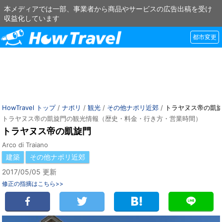
本メディアでは一部、事業者から商品やサービスの広告出稿を受け
収益化しています
都市変更
HowTravel トップ
/
ナポリ
/
観光
/
その他ナポリ近郊
/
トラヤヌス帝の凱
トラヤヌス帝の凱旋門の観光情報（歴史・料金・行き方・営業時間）
トラヤヌス帝の凱旋門
Arco di Traiano
建築
その他ナポリ近郊
2017/05/05 更新
修正の指摘はこちら>>