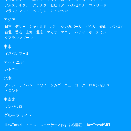
アムステルダム
グラナダ
セビリア
バルセロナ
マドリード
フランクフルト
ベルリン
ミュンヘン
アジア
日本
デリー
ジャカルタ
バリ
シンガポール
ソウル
釜山
バンコク
台北
香港
上海
北京
マカオ
マニラ
ハノイ
ホーチミン
クアラルンプール
中東
イスタンブール
オセアニア
シドニー
北米
グアム
サイパン
ハワイ
シカゴ
ニューヨーク
ロサンゼルス
トロント
中南米
サンパウロ
グループサイト
HowTravelニュース
スーツケースおすすめ情報
HowTravelWiFi