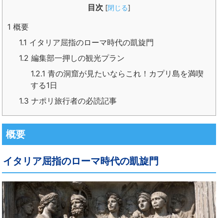
目次
[
閉じる
]
1
概要
1.1
イタリア屈指のローマ時代の凱旋門
1.2
編集部一押しの観光プラン
1.2.1
青の洞窟が見たいならこれ！カプリ島を満喫
する1日
1.3
ナポリ旅行者の必読記事
概要
イタリア屈指のローマ時代の凱旋門