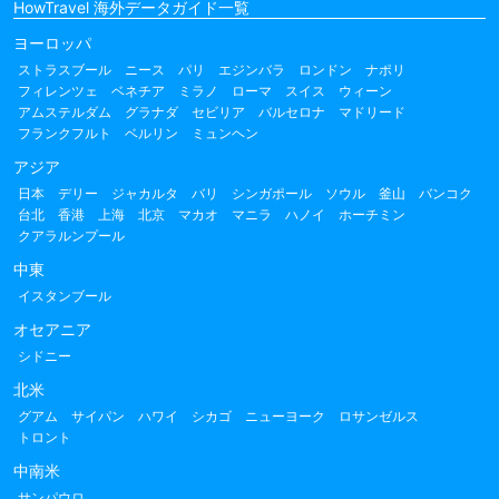
HowTravel 海外データガイド一覧
ヨーロッパ
ストラスブール
ニース
パリ
エジンバラ
ロンドン
ナポリ
フィレンツェ
ベネチア
ミラノ
ローマ
スイス
ウィーン
アムステルダム
グラナダ
セビリア
バルセロナ
マドリード
フランクフルト
ベルリン
ミュンヘン
アジア
日本
デリー
ジャカルタ
バリ
シンガポール
ソウル
釜山
バンコク
台北
香港
上海
北京
マカオ
マニラ
ハノイ
ホーチミン
クアラルンプール
中東
イスタンブール
オセアニア
シドニー
北米
グアム
サイパン
ハワイ
シカゴ
ニューヨーク
ロサンゼルス
トロント
中南米
サンパウロ