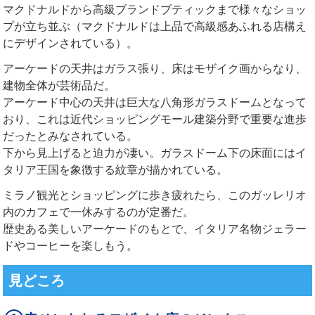
マクドナルドから高級ブランドブティックまで様々なショッ
プが立ち並ぶ（マクドナルドは上品で高級感あふれる店構え
にデザインされている）。
アーケードの天井はガラス張り、床はモザイク画からなり、
建物全体が芸術品だ。
アーケード中心の天井は巨大な八角形ガラスドームとなって
おり、これは近代ショッピングモール建築分野で重要な進歩
だったとみなされている。
下から見上げると迫力が凄い。ガラスドーム下の床面にはイ
タリア王国を象徴する紋章が描かれている。
ミラノ観光とショッピングに歩き疲れたら、このガッレリオ
内のカフェで一休みするのが定番だ。
歴史ある美しいアーケードのもとで、イタリア名物ジェラー
ドやコーヒーを楽しもう。
見どころ