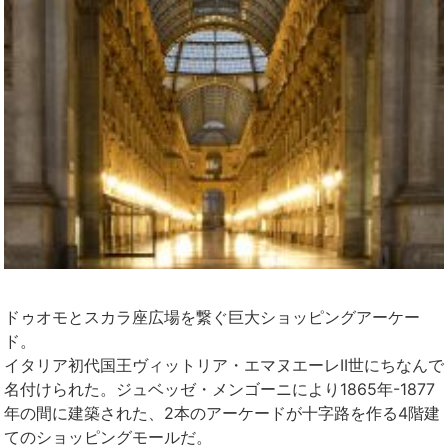
ドゥオモ
と
スカラ座
広場を繋ぐ巨大ショッピングアーケー
ド。
イタリア初代国王ヴィットリア・エマヌエーレII世にちなんで
名付けられた。ジュベッゼ・メンゴーニにより1865年-1877
年の間に建築された、2本のアーケードが十字路を作る4階建
てのショッピングモールだ。