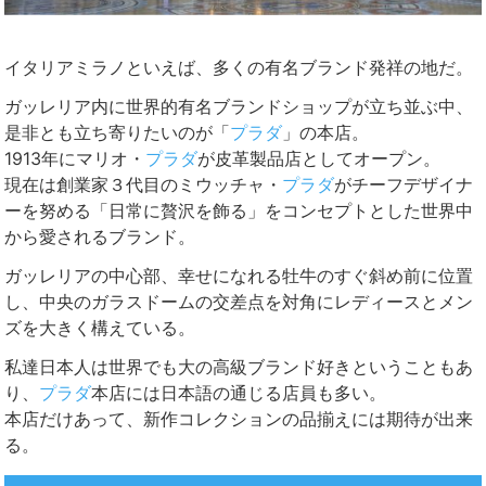
イタリアミラノといえば、多くの有名ブランド発祥の地だ。
ガッレリア内に世界的有名ブランドショップが立ち並ぶ中、
是非とも立ち寄りたいのが「
プラダ
」の本店。
1913年にマリオ・
プラダ
が皮革製品店としてオープン。
現在は創業家３代目のミウッチャ・
プラダ
がチーフデザイナ
ーを努める「日常に贅沢を飾る」をコンセプトとした世界中
から愛されるブランド。
ガッレリアの中心部、幸せになれる牡牛のすぐ斜め前に位置
し、中央のガラスドームの交差点を対角にレディースとメン
ズを大きく構えている。
私達日本人は世界でも大の高級ブランド好きということもあ
り、
プラダ
本店には日本語の通じる店員も多い。
本店だけあって、新作コレクションの品揃えには期待が出来
る。