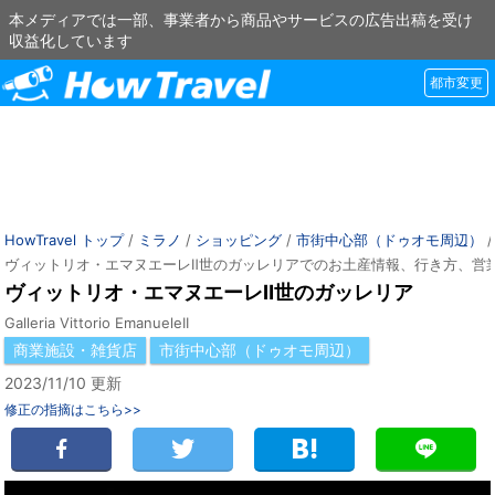
本メディアでは一部、事業者から商品やサービスの広告出稿を受け
収益化しています
都市変更
HowTravel トップ
/
ミラノ
/
ショッピング
/
市街中心部（ドゥオモ周辺）
ヴィットリオ・エマヌエーレⅡ世のガッレリアでのお土産情報、行き方、営
ヴィットリオ・エマヌエーレⅡ世のガッレリア
Galleria Vittorio EmanueleII
商業施設・雑貨店
市街中心部（ドゥオモ周辺）
2023/11/10 更新
修正の指摘はこちら>>