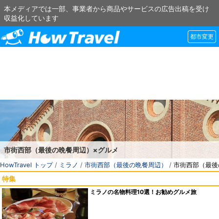
本メディアでは一部、事業者から商品やサービスの広告出稿を受け
収益化しています
都市変更
市街西部（最後の晩餐周辺）×グルメ
HowTravel トップ
/
ミラノ
/
市街西部（最後の晩餐周辺）
/
市街西部（最後
特集
ミラノの名物料理10選！お勧めグルメ旅