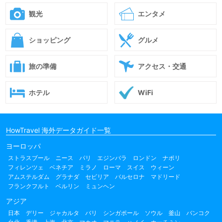
観光
エンタメ
ショッピング
グルメ
旅の準備
アクセス・交通
ホテル
WiFi
HowTravel 海外データガイド一覧
ヨーロッパ
ストラスブール
ニース
パリ
エジンバラ
ロンドン
ナポリ
フィレンツェ
ベネチア
ミラノ
ローマ
スイス
ウィーン
アムステルダム
グラナダ
セビリア
バルセロナ
マドリード
フランクフルト
ベルリン
ミュンヘン
アジア
日本
デリー
ジャカルタ
バリ
シンガポール
ソウル
釜山
バンコク