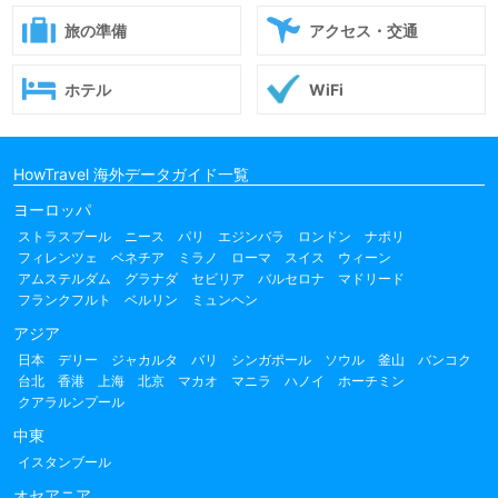
旅の準備
アクセス・交通
ホテル
WiFi
HowTravel 海外データガイド一覧
ヨーロッパ
ストラスブール
ニース
パリ
エジンバラ
ロンドン
ナポリ
フィレンツェ
ベネチア
ミラノ
ローマ
スイス
ウィーン
アムステルダム
グラナダ
セビリア
バルセロナ
マドリード
フランクフルト
ベルリン
ミュンヘン
アジア
日本
デリー
ジャカルタ
バリ
シンガポール
ソウル
釜山
バンコク
台北
香港
上海
北京
マカオ
マニラ
ハノイ
ホーチミン
クアラルンプール
中東
イスタンブール
オセアニア