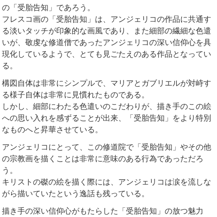
の「受胎告知」であろう。
フレスコ画の「受胎告知」は、アンジェリコの作品に共通す
る淡いタッチが印象的な画風であり、また細部の繊細な色遣
いが、敬虔な修道僧であったアンジェリコの深い信仰心を具
現化しているようで、とても見ごたえのある作品となってい
る。
構図自体は非常にシンプルで、マリアとガブリエルが対峙す
る様子自体は非常に見慣れたものである。
しかし、細部にわたる色遣いのこだわりが、描き手のこの絵
への思い入れを感ずることが出来、「受胎告知」をより特別
なものへと昇華させている。
アンジェリコにとって、この修道院で「受胎告知」やその他
の宗教画を描くことは非常に意味のある行為であっただろ
う。
キリストの磔の絵を描く際には、アンジェリコは涙を流しな
がら描いていたという逸話も残っている。
描き手の深い信仰心がもたらした「受胎告知」の放つ魅力