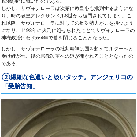
政治顧問に就いたのである。
しかし、サヴォナローラは次第に教皇をも批判するようにな
り、時の教皇アレクサンドル6世から破門されてしまう。こ
れ以降、サヴォナローラに対しての反対勢力が力を持つよう
になり、1498年に火刑に処せられたことでサヴォナローラの
神権政治はわずか4年で幕を閉じることとなった。
しかし、サヴォナローラの批判精神は国を超えてルターへと
受け継がれ、後の宗教改革への道が開かれることとなったの
である。
②繊細な色遣いと淡いタッチ。アンジェリコの
「受胎告知」