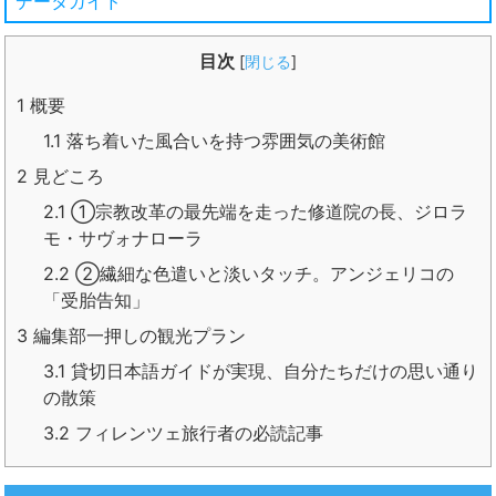
データガイド
目次
[
閉じる
]
1
概要
1.1
落ち着いた風合いを持つ雰囲気の美術館
2
見どころ
2.1
①宗教改革の最先端を走った修道院の長、ジロラ
モ・サヴォナローラ
2.2
②繊細な色遣いと淡いタッチ。アンジェリコの
「受胎告知」
3
編集部一押しの観光プラン
3.1
貸切日本語ガイドが実現、自分たちだけの思い通り
の散策
3.2
フィレンツェ旅行者の必読記事