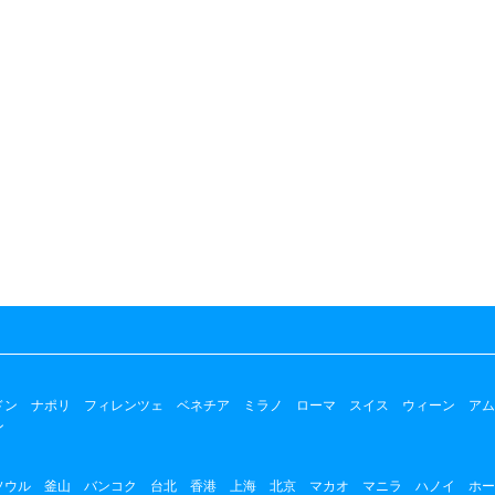
ドン
ナポリ
フィレンツェ
ベネチア
ミラノ
ローマ
スイス
ウィーン
アム
ン
ソウル
釜山
バンコク
台北
香港
上海
北京
マカオ
マニラ
ハノイ
ホー