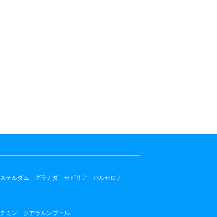
ステルダム
グラナダ
セビリア
バルセロナ
チミン
クアラルンプール