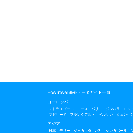
HowTravel 海外データガイド一覧
ヨーロッパ
ストラスブール
ニース
パリ
エジンバラ
ロン
マドリード
フランクフルト
ベルリン
ミュンヘ
アジア
日本
デリー
ジャカルタ
バリ
シンガポール