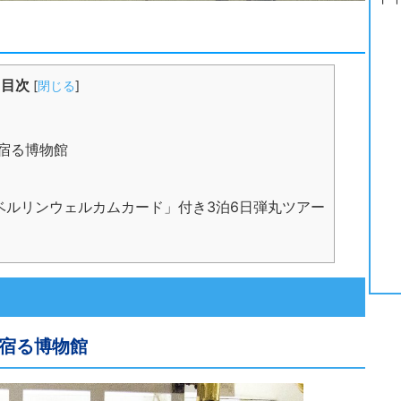
目次
[
閉じる
]
宿る博物館
ベルリンウェルカムカード」付き3泊6日弾丸ツアー
宿る博物館