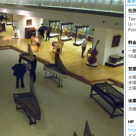
基本
住
Tie
Uバ
Po
料
一般
18
営
火曜
木曜
土曜
休
月
HP
htt
ド