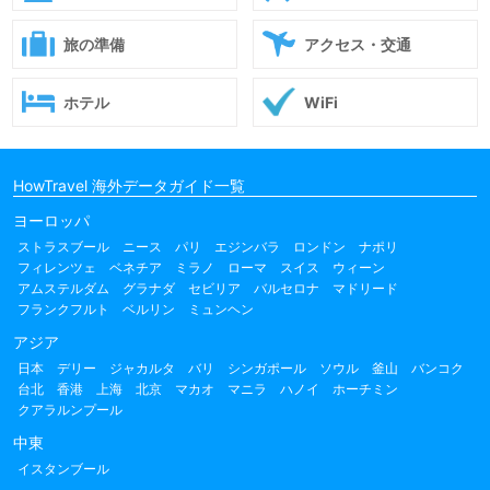
旅の準備
アクセス・交通
ホテル
WiFi
HowTravel 海外データガイド一覧
ヨーロッパ
ストラスブール
ニース
パリ
エジンバラ
ロンドン
ナポリ
フィレンツェ
ベネチア
ミラノ
ローマ
スイス
ウィーン
アムステルダム
グラナダ
セビリア
バルセロナ
マドリード
フランクフルト
ベルリン
ミュンヘン
アジア
日本
デリー
ジャカルタ
バリ
シンガポール
ソウル
釜山
バンコク
台北
香港
上海
北京
マカオ
マニラ
ハノイ
ホーチミン
クアラルンプール
中東
イスタンブール