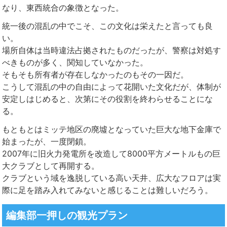
なり、東西統合の象徴となった。
統一後の混乱の中でこそ、この文化は栄えたと言っても良
い。
場所自体は当時違法占拠されたものだったが、警察は対処す
べきものが多く、関知していなかった。
そもそも所有者が存在しなかったのもその一因だ。
こうして混乱の中の自由によって花開いた文化だが、体制が
安定しはじめると、次第にその役割を終わらせることにな
る。
もともとはミッテ地区の廃墟となっていた巨大な地下金庫で
始まったが、一度閉鎖。
2007年に旧火力発電所を改造して8000平方メートルもの巨
大クラブとして再開する。
クラブという域を逸脱している高い天井、広大なフロアは実
際に足を踏み入れてみないと感じることは難しいだろう。
編集部一押しの観光プラン