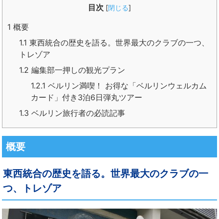
目次
[
閉じる
]
1
概要
1.1
東西統合の歴史を語る。世界最大のクラブの一つ、
トレゾア
1.2
編集部一押しの観光プラン
1.2.1
ベルリン満喫！ お得な「ベルリンウェルカム
カード」付き3泊6日弾丸ツアー
1.3
ベルリン旅行者の必読記事
概要
東西統合の歴史を語る。世界最大のクラブの一
つ、トレゾア