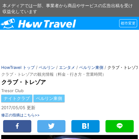
本メディアでは一部、事業者から商品やサービスの広告出稿を受け
収益化しています
都市変更
HowTravel トップ
/
ベルリン
/
エンタメ
/
ベルリン東側
/
クラブ・トレゾ
クラブ・トレゾアの観光情報（料金・行き方・営業時間）
クラブ・トレゾア
Tresor Club
ナイトクラブ
ベルリン東側
2017/05/05 更新
修正の指摘はこちら>>