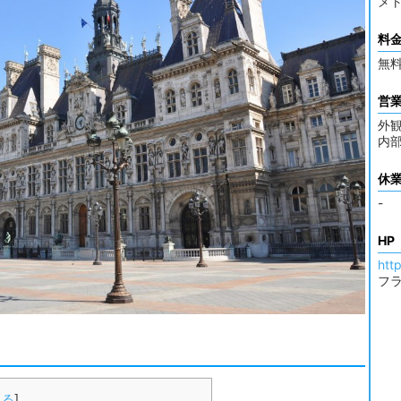
メトロ
料
無
営
外観
内
休
-
HP
http
フ
じる
]