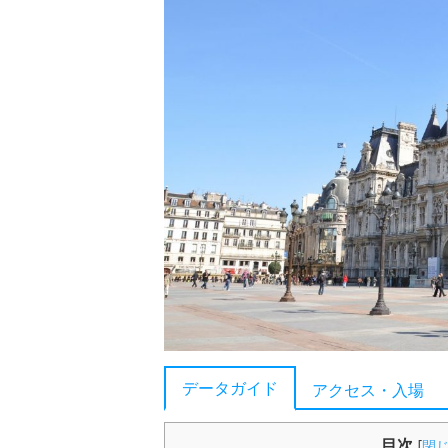
データガイド
アクセス・入場
目次
[
閉