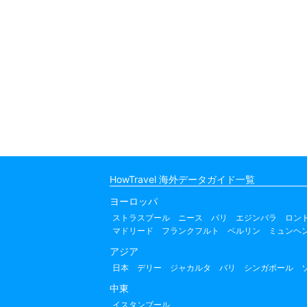
HowTravel 海外データガイド一覧
ヨーロッパ
ストラスブール
ニース
パリ
エジンバラ
ロン
マドリード
フランクフルト
ベルリン
ミュンヘ
アジア
日本
デリー
ジャカルタ
バリ
シンガポール
中東
イスタンブール