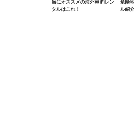
当にオススメの海外WiFiレン
危険
タルはこれ！
ル紹