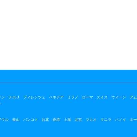
ドン
ナポリ
フィレンツェ
ベネチア
ミラノ
ローマ
スイス
ウィーン
アム
ン
ソウル
釜山
バンコク
台北
香港
上海
北京
マカオ
マニラ
ハノイ
ホー