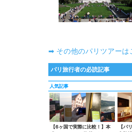
パリ旅行者の必読記事
人気記事
【6ヶ国で実際に比較！】本
【パ