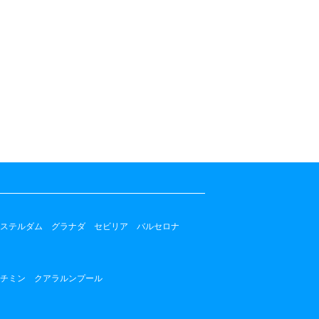
ステルダム
グラナダ
セビリア
バルセロナ
チミン
クアラルンプール