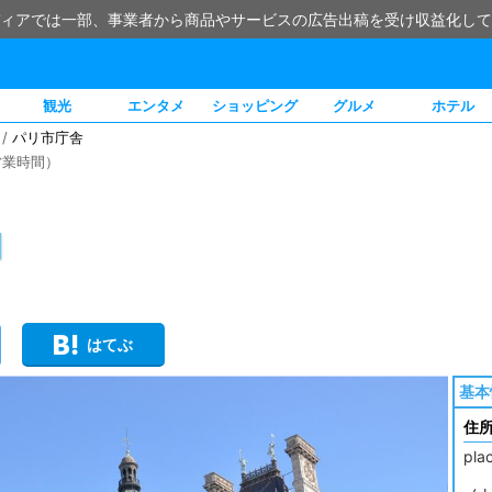
ィアでは一部、事業者から商品やサービスの広告出稿を受け収益化して
観光
エンタメ
ショッピング
グルメ
ホテル
/
パリ市庁舎
営業時間）
はてぶ
基本
住
plac