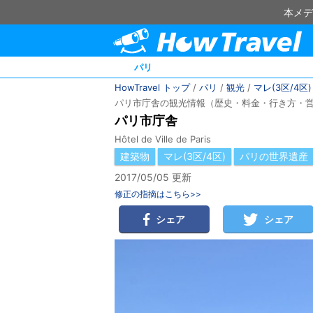
本メデ
パリ
HowTravel トップ
/
パリ
/
観光
/
マレ(3区/4区)
パリ市庁舎の観光情報（歴史・料金・行き方・
パリ市庁舎
Hôtel de Ville de Paris
建築物
マレ(3区/4区)
パリの世界遺産
2017/05/05 更新
修正の指摘はこちら>>
シェア
シェア