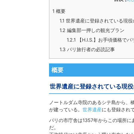
1
概要
1.1
世界遺産に登録されている現役
1.2
編集部一押しの観光プラン
1.2.1
【H.I.S.】お手頃価格
1.3
パリ旅行者の必読記事
概要
世界遺産に登録されている現役
ノートルダム寺院のあるシテ島から、
が建っている。
世界遺産
にも登録され
パリの市庁舎は1357年からこの場所
だ。