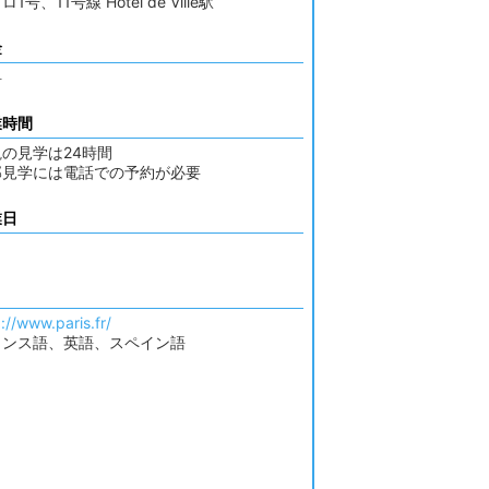
1号、11号線 Hôtel de Ville駅
金
料
業時間
の見学は24時間
部見学には電話での予約が必要
業日
://www.paris.fr/
ランス語、英語、スペイン語