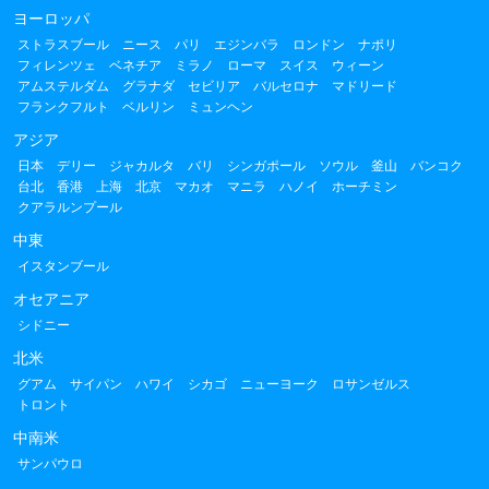
ヨーロッパ
ストラスブール
ニース
パリ
エジンバラ
ロンドン
ナポリ
フィレンツェ
ベネチア
ミラノ
ローマ
スイス
ウィーン
アムステルダム
グラナダ
セビリア
バルセロナ
マドリード
フランクフルト
ベルリン
ミュンヘン
アジア
日本
デリー
ジャカルタ
バリ
シンガポール
ソウル
釜山
バンコク
台北
香港
上海
北京
マカオ
マニラ
ハノイ
ホーチミン
クアラルンプール
中東
イスタンブール
オセアニア
シドニー
北米
グアム
サイパン
ハワイ
シカゴ
ニューヨーク
ロサンゼルス
トロント
中南米
サンパウロ