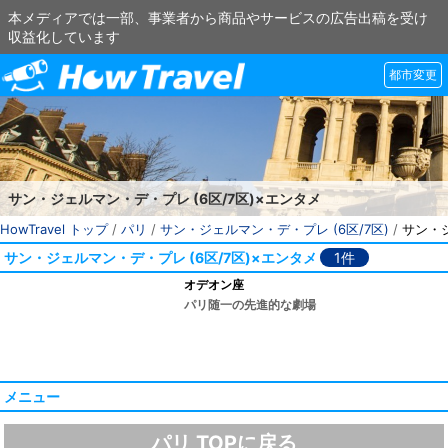
本メディアでは一部、事業者から商品やサービスの広告出稿を受け
収益化しています
都市変更
サン・ジェルマン・デ・プレ (6区/7区)×エンタメ
HowTravel トップ
/
パリ
/
サン・ジェルマン・デ・プレ (6区/7区)
/
サン・ジ
サン・ジェルマン・デ・プレ (6区/7区)×エンタメ
1件
オデオン座
パリ随一の先進的な劇場
メニュー
パリ TOPに戻る