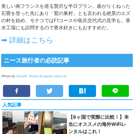
美しい南フランスを巡る贅沢な半日プラン。曲がりくねった
石畳を登った先にあり「鷲の巣村」とも言われる絶景のエズ
の村を始め、モナコではF1コースや衛兵交代式の見学も。香
水工場にも訪問するので香水好きにもおすすめだ。
➡ 詳細はこちら
ニース旅行者の必読記事
(Photo by
SteveR-
Alessio Bragadini
adam w
)
人気記事
【6ヶ国で実際に比較！】本
当にオススメの海外WiFiレ
ンタルはこれ！