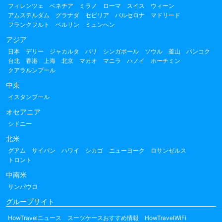
フィレンツェ
ベネチア
ミラノ
ローマ
スイス
ウィーン
アムステルダム
グラナダ
セビリア
バルセロナ
マドリード
フランクフルト
ベルリン
ミュンヘン
アジア
日本
デリー
ジャカルタ
バリ
シンガポール
ソウル
釜山
バンコク
台北
香港
上海
北京
マカオ
マニラ
ハノイ
ホーチミン
クアラルンプール
中東
イスタンブール
オセアニア
シドニー
北米
グアム
サイパン
ハワイ
シカゴ
ニューヨーク
ロサンゼルス
トロント
中南米
サンパウロ
グループサイト
HowTravelニュース
スーツケースおすすめ情報
HowTravelWiFi