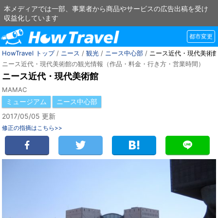
本メディアでは一部、事業者から商品やサービスの広告出稿を受け
収益化しています
都市変更
HowTravel トップ
/
ニース
/
観光
/
ニース中心部
/
ニース近代・現代美術
ニース近代・現代美術館の観光情報（作品・料金・行き方・営業時間）
ニース近代・現代美術館
MAMAC
ミュージアム
ニース中心部
2017/05/05 更新
修正の指摘はこちら>>