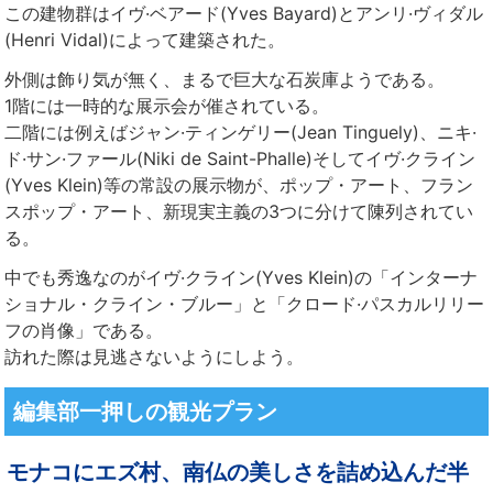
この建物群はイヴ·ベアード(Yves Bayard)とアンリ·ヴィダル
(Henri Vidal)によって建築された。
外側は飾り気が無く、まるで巨大な石炭庫ようである。
1階には一時的な展示会が催されている。
二階には例えばジャン·ティンゲリー(Jean Tinguely)、ニキ·
ド·サン·ファール(Niki de Saint-Phalle)そしてイヴ·クライン
(Yves Klein)等の常設の展示物が、ポップ・アート、フラン
スポップ・アート、新現実主義の3つに分けて陳列されてい
る。
中でも秀逸なのがイヴ·クライン(Yves Klein)の「インターナ
ショナル・クライン・ブルー」と「クロード·パスカルリリー
フの肖像」である。
訪れた際は見逃さないようにしよう。
編集部一押しの観光プラン
モナコにエズ村、南仏の美しさを詰め込んだ半