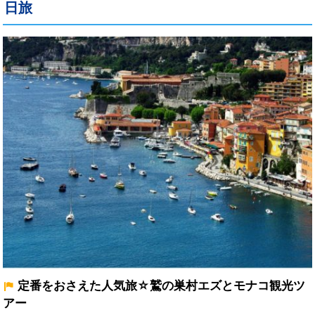
日旅
定番をおさえた人気旅☆鷲の巣村エズとモナコ観光ツ
アー