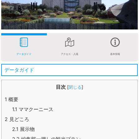
データガイド
アクセス・入場
基本情報
データガイド
目次
[
閉じる
]
1
概要
1.1
ママクーニース
2
見どころ
2.1
展示物
2.2
編集部一押しの観光プラン