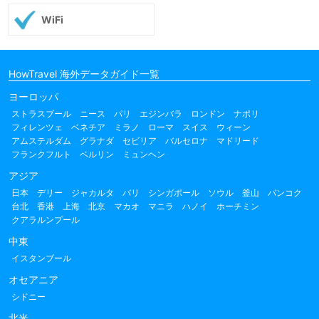
WiFi
HowTravel 海外データガイド一覧
ヨーロッパ
ストラスブール
ニース
パリ
エジンバラ
ロンドン
ナポリ
フィレンツェ
ベネチア
ミラノ
ローマ
スイス
ウィーン
アムステルダム
グラナダ
セビリア
バルセロナ
マドリード
フランクフルト
ベルリン
ミュンヘン
アジア
日本
デリー
ジャカルタ
バリ
シンガポール
ソウル
釜山
バンコク
台北
香港
上海
北京
マカオ
マニラ
ハノイ
ホーチミン
クアラルンプール
中東
イスタンブール
オセアニア
シドニー
北米