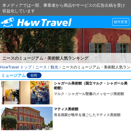
本メディアでは一部、事業者から商品やサービスの広告出稿を受け
収益化しています
都市変更
ニースのミュージアム・美術館人気ランキング
HowTravel トップ
/
ニース
/
観光
/
ニースのミュージアム・美術館人気ラン
ミュージアム
6件
シャガール美術館（国立マルク・シャガール美
術館）
マルク・シャガール聖書のメッセージ美術館
マティス美術館
有名画家が晩年を過ごしたマティス美術館