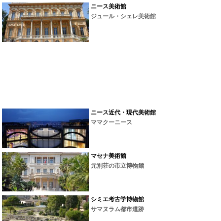
ニース美術館
ジュール・シェレ美術館
ニース近代・現代美術館
ママクーニース
マセナ美術館
元別荘の市立博物館
シミエ考古学博物館
サマヌラム都市遺跡