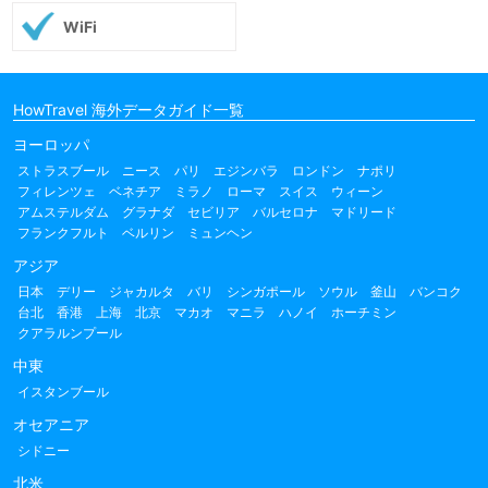
WiFi
HowTravel 海外データガイド一覧
ヨーロッパ
ストラスブール
ニース
パリ
エジンバラ
ロンドン
ナポリ
フィレンツェ
ベネチア
ミラノ
ローマ
スイス
ウィーン
アムステルダム
グラナダ
セビリア
バルセロナ
マドリード
フランクフルト
ベルリン
ミュンヘン
アジア
日本
デリー
ジャカルタ
バリ
シンガポール
ソウル
釜山
バンコク
台北
香港
上海
北京
マカオ
マニラ
ハノイ
ホーチミン
クアラルンプール
中東
イスタンブール
オセアニア
シドニー
北米