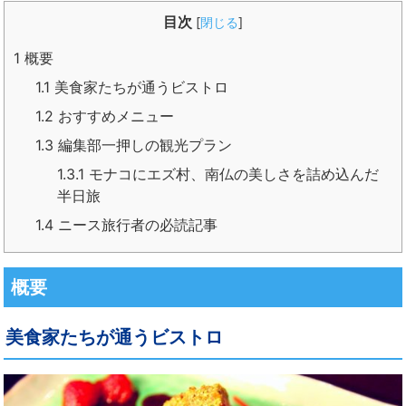
目次
[
閉じる
]
1
概要
1.1
美食家たちが通うビストロ
1.2
おすすめメニュー
1.3
編集部一押しの観光プラン
1.3.1
モナコにエズ村、南仏の美しさを詰め込んだ
半日旅
1.4
ニース旅行者の必読記事
概要
美食家たちが通うビストロ