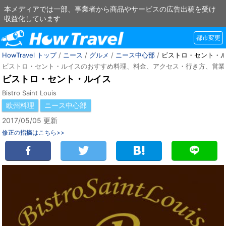
本メディアでは一部、事業者から商品やサービスの広告出稿を受け
収益化しています
都市変更
HowTravel トップ
/
ニース
/
グルメ
/
ニース中心部
/
ビストロ・セント・
ビストロ・セント・ルイスのおすすめ料理、料金、アクセス・行き方、営業
ビストロ・セント・ルイス
Bistro Saint Louis
欧州料理
ニース中心部
2017/05/05 更新
修正の指摘はこちら>>