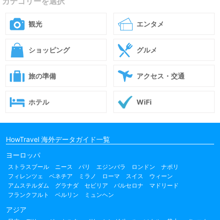
カテゴリーを選択
観光
エンタメ
ショッピング
グルメ
旅の準備
アクセス・交通
ホテル
WiFi
HowTravel 海外データガイド一覧
ヨーロッパ
ストラスブール
ニース
パリ
エジンバラ
ロンドン
ナポリ
フィレンツェ
ベネチア
ミラノ
ローマ
スイス
ウィーン
アムステルダム
グラナダ
セビリア
バルセロナ
マドリード
フランクフルト
ベルリン
ミュンヘン
アジア