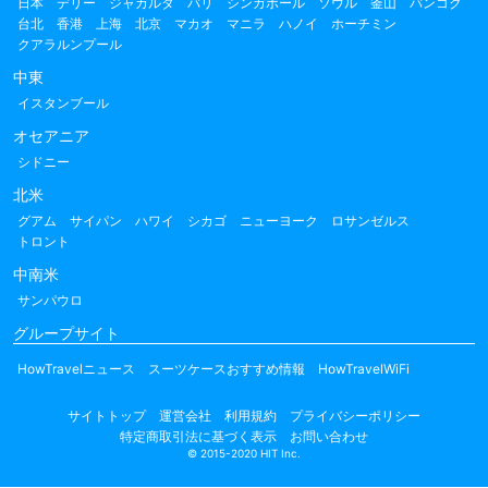
日本
デリー
ジャカルタ
バリ
シンガポール
ソウル
釜山
バンコク
台北
香港
上海
北京
マカオ
マニラ
ハノイ
ホーチミン
クアラルンプール
中東
イスタンブール
オセアニア
シドニー
北米
グアム
サイパン
ハワイ
シカゴ
ニューヨーク
ロサンゼルス
トロント
中南米
サンパウロ
グループサイト
HowTravelニュース
スーツケースおすすめ情報
HowTravelWiFi
サイトトップ
運営会社
利用規約
プライバシーポリシー
特定商取引法に基づく表示
お問い合わせ
© 2015-2020 HIT Inc.