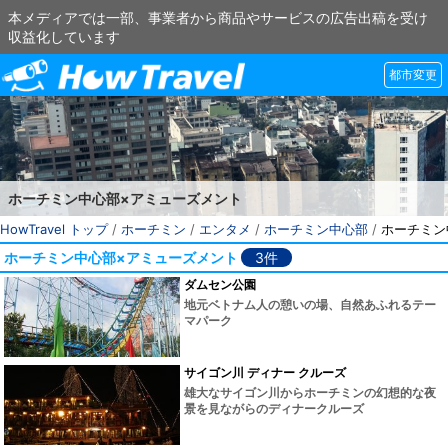
本メディアでは一部、事業者から商品やサービスの広告出稿を受け
収益化しています
都市変更
ホーチミン中心部×アミューズメント
HowTravel トップ
/
ホーチミン
/
エンタメ
/
ホーチミン中心部
/
ホーチミン
ホーチミン中心部×アミューズメント
3件
ダムセン公園
地元ベトナム人の憩いの場、自然あふれるテー
マパーク
サイゴン川 ディナー クルーズ
雄大なサイゴン川からホーチミンの幻想的な夜
景を見ながらのディナークルーズ