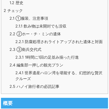
1.2
歴史
2
チェック
2.1
①服装、注意事項
2.1.1
飲み物は未開封でも没収
2.2
②ホー・チ・ミンの遺体
2.2.1
防腐処理されライトアップされた遺体と対面
2.3
③衛兵交代式
2.3.1
1時間に1回の足並み揃った行進
2.4
編集部一押しの観光プラン
2.4.1
世界遺産ハロン湾を堪能する、幻想的な贅沢
クルーズ
2.5
ハノイ旅行者の必読記事
概要