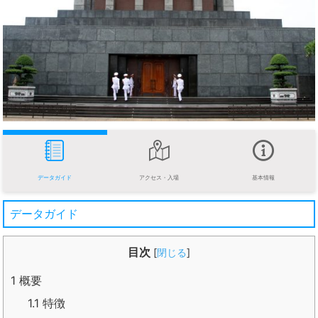
データガイド
アクセス・入場
基本情報
データガイド
目次
[
閉じる
]
1
概要
1.1
特徴