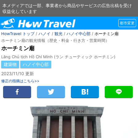
本メディアでは一部、事業者から商品やサービスの広告出稿を受け
収益化しています
都市変更
HowTravel トップ
/
ハノイ
/
観光
/
ハノイ中心部
/
ホーチミン廟
ホーチミン廟の観光情報（歴史・料金・行き方・営業時間）
ホーチミン廟
Lăng Chủ tịch Hồ Chí Minh (ラン チューティック ホーチミン)
建築物
ハノイ中心部
2023/11/10 更新
修正の指摘はこちら>>