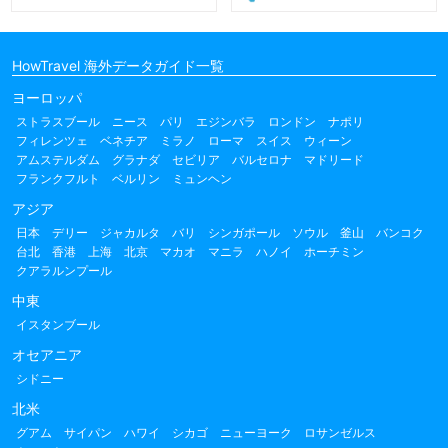
HowTravel 海外データガイド一覧
ヨーロッパ
ストラスブール
ニース
パリ
エジンバラ
ロンドン
ナポリ
フィレンツェ
ベネチア
ミラノ
ローマ
スイス
ウィーン
アムステルダム
グラナダ
セビリア
バルセロナ
マドリード
フランクフルト
ベルリン
ミュンヘン
アジア
日本
デリー
ジャカルタ
バリ
シンガポール
ソウル
釜山
バンコク
台北
香港
上海
北京
マカオ
マニラ
ハノイ
ホーチミン
クアラルンプール
中東
イスタンブール
オセアニア
シドニー
北米
グアム
サイパン
ハワイ
シカゴ
ニューヨーク
ロサンゼルス