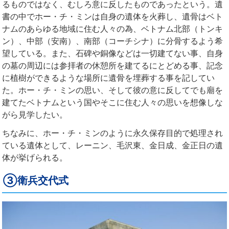
るものではなく、むしろ意に反したものであったという。遺
書の中でホー・チ・ミンは自身の遺体を火葬し、遺骨はベト
ナムのあらゆる地域に住む人々の為、ベトナム北部（トンキ
ン）、中部（安南）、南部（コーチシナ）に分骨するよう希
望している。また、石碑や銅像などは一切建てない事、自身
の墓の周辺には参拝者の休憩所を建てるにとどめる事、記念
に植樹ができるような場所に遺骨を埋葬する事を記してい
た。ホー・チ・ミンの思い、そして彼の意に反してでも廟を
建てたベトナムという国やそこに住む人々の思いを想像しな
がら見学したい。
ちなみに、ホー・チ・ミンのように永久保存目的で処理され
ている遺体として、レーニン、毛沢東、金日成、金正日の遺
体が挙げられる。
③衛兵交代式