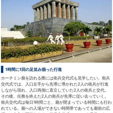
1時間に1回の足並み揃った行進
ホーチミン廟を訪れる際には衛兵交代式も見学したい。衛兵
交代式では、入口左手から先導に導かれた2人の衛兵が行進
しながら現れ、入口両側に直立していた2人の衛兵と交代。
その後、任務を終えた2人の衛兵が先導に従い去っていく。
衛兵交代式は毎日1時間ごと、廟が閉まっている時間にも行わ
れている。廟への入場ができない時間帯であっても廟前の広