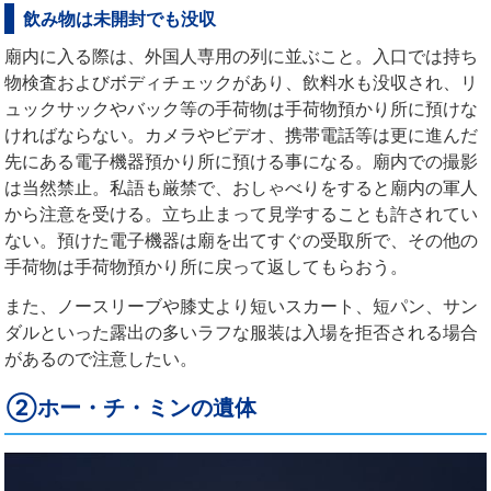
飲み物は未開封でも没収
廟内に入る際は、外国人専用の列に並ぶこと。入口では持ち
物検査およびボディチェックがあり、飲料水も没収され、リ
ュックサックやバック等の手荷物は手荷物預かり所に預けな
ければならない。カメラやビデオ、携帯電話等は更に進んだ
先にある電子機器預かり所に預ける事になる。廟内での撮影
は当然禁止。私語も厳禁で、おしゃべりをすると廟内の軍人
から注意を受ける。立ち止まって見学することも許されてい
ない。預けた電子機器は廟を出てすぐの受取所で、その他の
手荷物は手荷物預かり所に戻って返してもらおう。
また、ノースリーブや膝丈より短いスカート、短パン、サン
ダルといった露出の多いラフな服装は入場を拒否される場合
があるので注意したい。
②ホー・チ・ミンの遺体