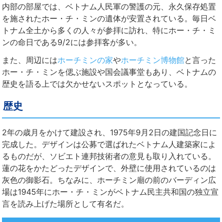
内部の部屋では、ベトナム人民軍の警護の元、永久保存処置
を施されたホー・チ・ミンの遺体が安置されている。毎日ベ
トナム全土から多くの人々が参拝に訪れ、特にホー・チ・ミ
ンの命日である9/2には参拝客が多い。
また、周辺には
ホーチミンの家
や
ホーチミン博物館
と言った
ホー・チ・ミンを偲ぶ施設や国会議事堂もあり、ベトナムの
歴史を語る上では欠かせないスポットとなっている。
歴史
2年の歳月をかけて建設され、1975年9月2日の建国記念日に
完成した。デザインは公募で選ばれたベトナム人建築家によ
るものだが、ソビエト連邦技術者の意見も取り入れている。
蓮の花をかたどったデザインで、外壁に使用されているのは
灰色の御影石。ちなみに、ホーチミン廟の前のバーディン広
場は1945年にホー・チ・ミンがベトナム民主共和国の独立宣
言を読み上げた場所として有名だ。