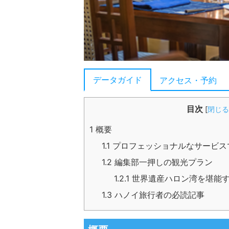
データガイド
アクセス・予約
目次
[
閉じる
1
概要
1.1
プロフェッショナルなサービス
1.2
編集部一押しの観光プラン
1.2.1
世界遺産ハロン湾を堪能す
1.3
ハノイ旅行者の必読記事