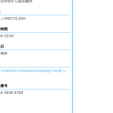
、旧市街から徒歩圏内
金
ンVND115,000-
業時間
00-22:00
業日
中無休
://vietdeli.vn/restaurant/design.html#_=_
語
話番号
4-3928-6789