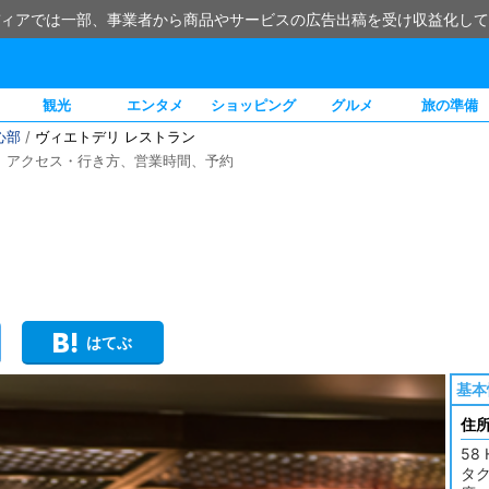
ィアでは一部、事業者から商品やサービスの広告出稿を受け収益化して
観光
エンタメ
ショッピング
グルメ
旅の準備
心部
/
ヴィエトデリ レストラン
、アクセス・行き方、営業時間、予約
はてぶ
基本
住
58 
タク