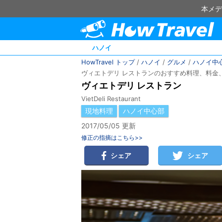
本メデ
ハノイ
HowTravel トップ
/
ハノイ
/
グルメ
/
ハノイ中
ヴィエトデリ レストランのおすすめ料理、料金
ヴィエトデリ レストラン
VietDeli Restaurant
現地料理
ハノイ中心部
2017/05/05 更新
修正の指摘はこちら>>
シェア
シェア