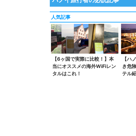
人気記事
【6ヶ国で実際に比較！】本
【ハ
当にオススメの海外WiFiレン
き危
タルはこれ！
テル