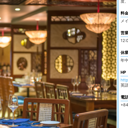
度
料
メイ
営
12:
休
年
HP
http
英
電
+84