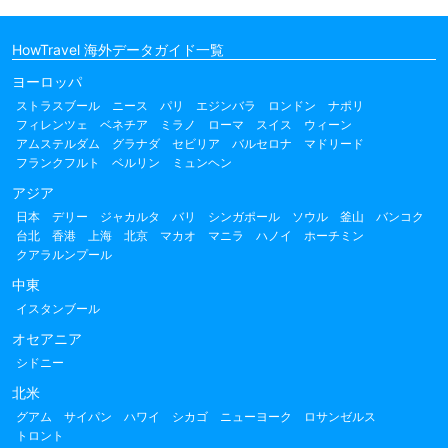
HowTravel 海外データガイド一覧
ヨーロッパ
ストラスブール
ニース
パリ
エジンバラ
ロンドン
ナポリ
フィレンツェ
ベネチア
ミラノ
ローマ
スイス
ウィーン
アムステルダム
グラナダ
セビリア
バルセロナ
マドリード
フランクフルト
ベルリン
ミュンヘン
アジア
日本
デリー
ジャカルタ
バリ
シンガポール
ソウル
釜山
バンコク
台北
香港
上海
北京
マカオ
マニラ
ハノイ
ホーチミン
クアラルンプール
中東
イスタンブール
オセアニア
シドニー
北米
グアム
サイパン
ハワイ
シカゴ
ニューヨーク
ロサンゼルス
トロント