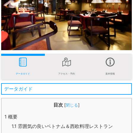
データガイド
アクセス・予約
基本情報
データガイド
目次
[
閉じる
]
1
概要
1.1
雰囲気の良いベトナム＆西欧料理レストラン