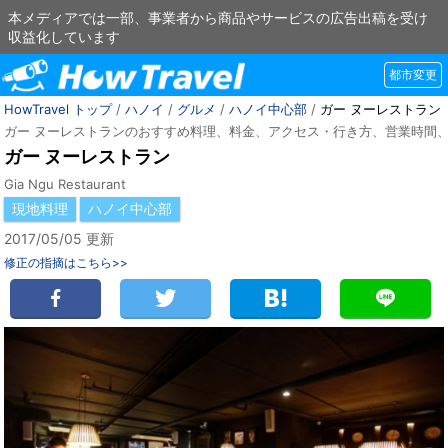
本メディアでは一部、事業者から商品やサービスの広告出稿を受け
収益化しています
都市変更
HowTravel トップ
/
ハノイ
/
グルメ
/
ハノイ中心部
/
ガー ヌーレストラン
ガー ヌーレストランのおすすめ料理、料金、アクセス・行き方、営業時間
ガー ヌーレストラン
Gia Ngu Restaurant
現地料理
ハノイ中心部
2017/05/05 更新
修正の指摘はこちら>>