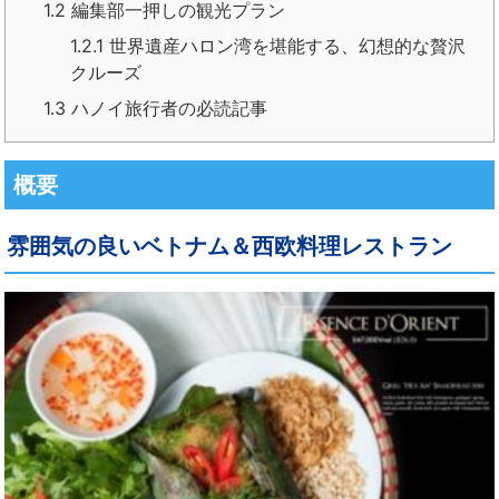
1.2
編集部一押しの観光プラン
1.2.1
世界遺産ハロン湾を堪能する、幻想的な贅沢
クルーズ
1.3
ハノイ旅行者の必読記事
概要
雰囲気の良いベトナム＆西欧料理レストラン