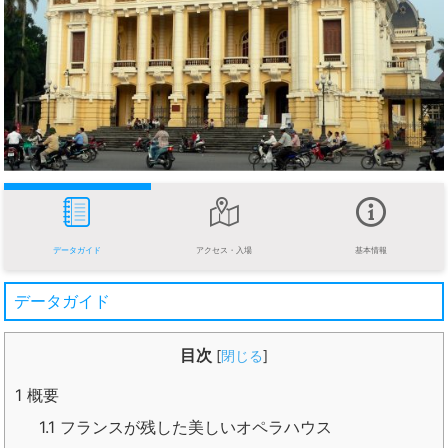
データガイド
アクセス・入場
基本情報
データガイド
目次
[
閉じる
]
1
概要
1.1
フランスが残した美しいオペラハウス