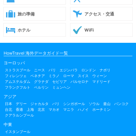
旅の準備
アクセス・交通
ホテル
WiFi
HowTravel 海外データガイド一覧
ヨーロッパ
ストラスブール
ニース
パリ
エジンバラ
ロンドン
ナポリ
フィレンツェ
ベネチア
ミラノ
ローマ
スイス
ウィーン
アムステルダム
グラナダ
セビリア
バルセロナ
マドリード
フランクフルト
ベルリン
ミュンヘン
アジア
日本
デリー
ジャカルタ
バリ
シンガポール
ソウル
釜山
バンコク
台北
香港
上海
北京
マカオ
マニラ
ハノイ
ホーチミン
クアラルンプール
中東
イスタンブール