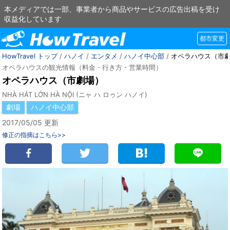
本メディアでは一部、事業者から商品やサービスの広告出稿を受け
収益化しています
都市変更
HowTravel トップ
/
ハノイ
/
エンタメ
/
ハノイ中心部
/
オペラハウス（市
オペラハウスの観光情報（料金・行き方・営業時間）
オペラハウス（市劇場）
NHÀ HÁT LỚN HÀ NỘI (ニャ ハ ロゥン ハノイ)
劇場
ハノイ中心部
2017/05/05 更新
修正の指摘はこちら>>