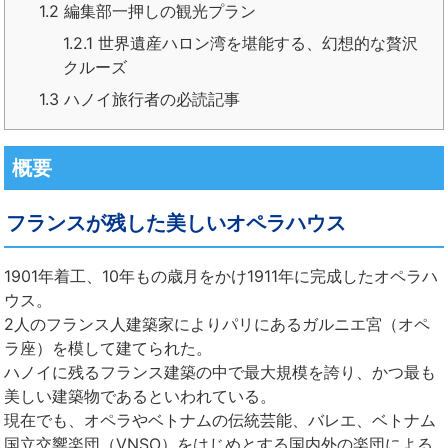
1.2
編集部一押しの観光プラン
1.2.1
世界遺産ハロン湾を堪能する、幻想的な贅沢
クルーズ
1.3
ハノイ旅行者の必読記事
概要
フランスが残した美しいオペラハウス
1901年着工、10年もの歳月をかけ1911年に完成したオペラハ
ウス。
2人のフランス人建築家によりパリにあるガルニエ宮（オペ
ラ座）を模して建てられた。
ハノイに残るフランス建築の中で最大規模を誇り、かつ最も
美しい建築物であるといわれている。
現在でも、オペラやベトナムの伝統芸能、バレエ、ベトナム
国立交響楽団（VNSO）をはじめとする国内外の楽団による