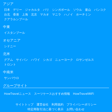
アジア
日本
デリー
ジャカルタ
バリ
シンガポール
ソウル
釜山
バンコク
台北
香港
上海
北京
マカオ
マニラ
ハノイ
ホーチミン
クアラルンプール
中東
イスタンブール
オセアニア
シドニー
北米
グアム
サイパン
ハワイ
シカゴ
ニューヨーク
ロサンゼルス
トロント
中南米
サンパウロ
グループサイト
HowTravelニュース
スーツケースおすすめ情報
HowTravelWiFi
サイトトップ
運営会社
利用規約
プライバシーポリシー
特定商取引法に基づく表示
お問い合わせ