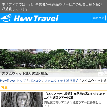
本メディアでは一部、事業者から商品やサービスの広告出稿を受け
収益化しています
都市変更
スクムウィット通り周辺×観光
HowTravel トップ
/
バンコク
/
スクムウィット通り周辺
/
スクムウィット通
特集
【64ツアーから厳選】満足度の高いおすすめア
ユタヤ遺跡ツアー10選
満足度の高いアユタヤ遺跡ツアーに参加しよ
う！