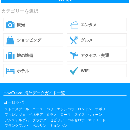
カテゴリーを選択
観光
エンタメ
ショッピング
グルメ
旅の準備
アクセス・交通
ホテル
WiFi
HowTravel 海外データガイド一覧
ヨーロッパ
ストラスブール
ニース
パリ
エジンバラ
ロンドン
ナポリ
フィレンツェ
ベネチア
ミラノ
ローマ
スイス
ウィーン
アムステルダム
グラナダ
セビリア
バルセロナ
マドリード
フランクフルト
ベルリン
ミュンヘン